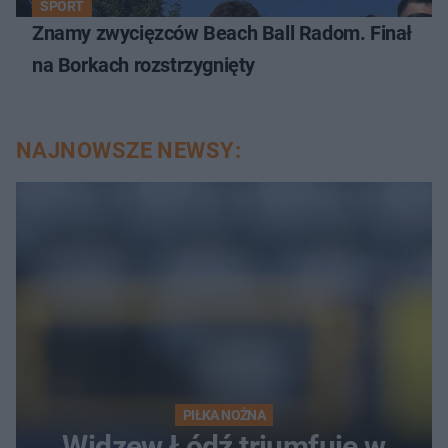
SPORT
Znamy zwycięzców Beach Ball Radom. Finał
na Borkach rozstrzygnięty
NAJNOWSZE NEWSY:
PIŁKA NOŻNA
Widzew Łódź triumfuje w