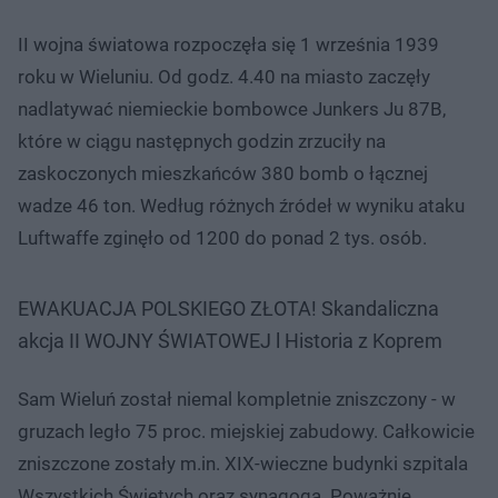
II wojna światowa rozpoczęła się 1 września 1939
roku w Wieluniu. Od godz. 4.40 na miasto zaczęły
nadlatywać niemieckie bombowce Junkers Ju 87B,
które w ciągu następnych godzin zrzuciły na
zaskoczonych mieszkańców 380 bomb o łącznej
wadze 46 ton. Według różnych źródeł w wyniku ataku
Luftwaffe zginęło od 1200 do ponad 2 tys. osób.
EWAKUACJA POLSKIEGO ZŁOTA! Skandaliczna
akcja II WOJNY ŚWIATOWEJ l Historia z Koprem
Sam Wieluń został niemal kompletnie zniszczony - w
gruzach legło 75 proc. miejskiej zabudowy. Całkowicie
zniszczone zostały m.in. XIX-wieczne budynki szpitala
Wszystkich Świętych oraz synagoga. Poważnie