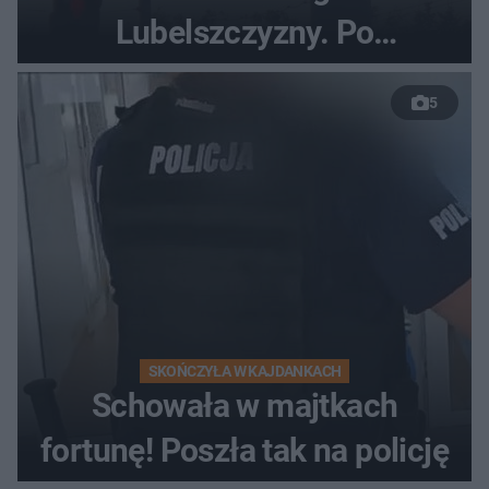
Lubelszczyzny. Po
nieudanym manewrze
5
wyprzedzania zginął
kierowca auta
SKOŃCZYŁA W KAJDANKACH
Schowała w majtkach
fortunę! Poszła tak na policję