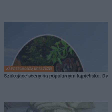
AŻ PRZECHODZĄ DRESZCZE!
Szokujące sceny na popularnym kąpielisku. Dwa p