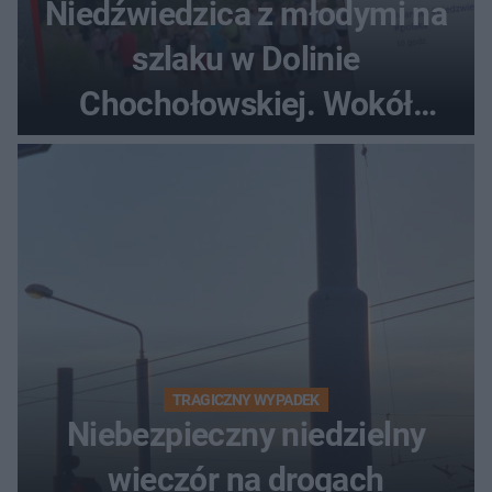
Niedźwiedzica z młodymi na
szlaku w Dolinie
Chochołowskiej. Wokół
turyści!
TRAGICZNY WYPADEK
Niebezpieczny niedzielny
wieczór na drogach