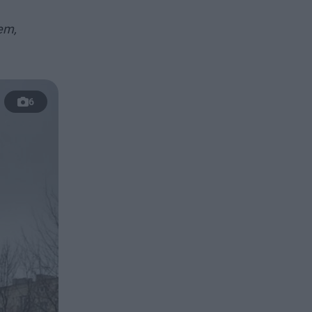
em,
6