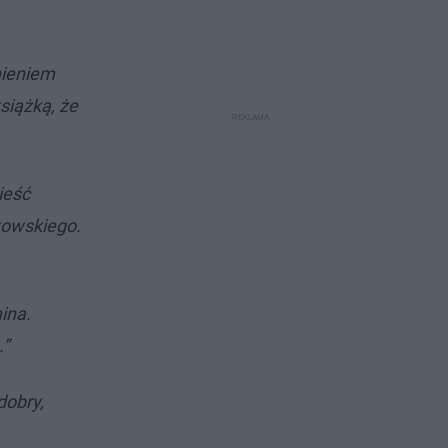
nieniem
siążką, że
ieść
pkowskiego.
ina.
.”
dobry,