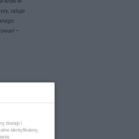
e kroki w
ry, ratuje
sanego
arowań –
y dostęp i
lne identyfikatory,
iania