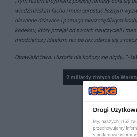
„Tym razem arcymistrz polskiej fantasy cofa się do
wiedźmińskim fachu i musi sprostać licznym wyzw
niewinne dziewice i pomaga nieszczęśliwym kocha
kodeksu, który przejął od swoich nauczycieli i me
młodzieńczy idealizm raz po raz zderza się z rzecz
Opowieść trwa. Historia nie kończy się nigdy…”
- ta
2 miliardy złotych dla Warsz
Drogi Użytkow
My, naszych 1162 zau
przechowujemy informa
standardowe informac