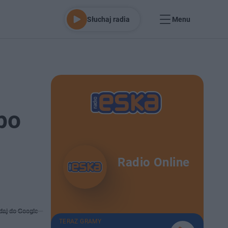
Słuchaj radia
Menu
po
Radio Online
daj do Google
TERAZ GRAMY