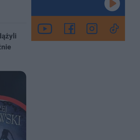
ążyli
źnie