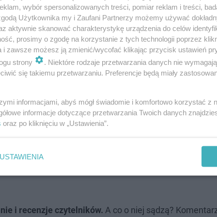
klam, wybór spersonalizowanych treści, pomiar reklam i treści, bad
 zgodą Użytkownika my i Zaufani Partnerzy możemy używać dokład
az aktywnie skanować charakterystykę urządzenia do celów identyfi
ść, prosimy o zgodę na korzystanie z tych technologii poprzez klikn
a i zawsze możesz ją zmienić/wycofać klikając przycisk ustawień pr
ogu strony
. Niektóre rodzaje przetwarzania danych nie wymagaj
iwić się takiemu przetwarzaniu. Preferencje będą miały zastosowanie
ltowe miejsce zamyka się po 70 latach …
szymi informacjami, abyś mógł świadomie i komfortowo korzystać z
gółowe informacje dotyczące przetwarzania Twoich danych znajdzi
s
oraz po kliknięciu w „Ustawienia”.
ach! Z okazji premiery do Łodzi zawita…
USTAWIENIA
nie i recenzje czytelników.
A co o niej sądzą? Komentar