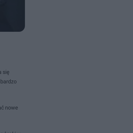
a się
y bardzo
nać nowe