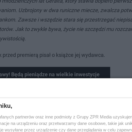
 młodzieńczych lat Geralta, który stawia dopiero pierwsz
aniom. Uzbrojony w dwa runiczne miecze, zwalcza potwo
nkom. Zawsze i wszędzie stara się przestrzegać niepi
ntorów. Jak to zwykle bywa, życie nie szczędzi mu rozcz
ywistością.
k przed premierą pisał o książce jej wydawca.
awy! Będą pieniądze na wielkie inwestycje
niku,
fanych partnerów oraz inne podmioty z Grupy ZPR Media uzyskujem
cje na urządzeniu oraz przetwarzamy dane osobowe, takie jak unika
je wysyłane przez urządzenie czy dane przeglądania w celu zapewn