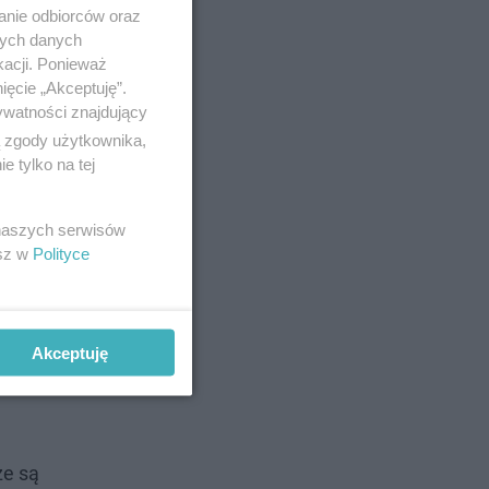
anie odbiorców oraz
nych danych
kacji. Ponieważ
ięcie „Akceptuję”.
ywatności znajdujący
ą zgody użytkownika,
 tylko na tej
 naszych serwisów
esz w
Polityce
Akceptuję
ze są