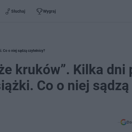
Słuchaj
Wygraj
. Co o niej sądzą czytelnicy?
e kruków”. Kilka dni 
ążki. Co o niej sądzą
Do