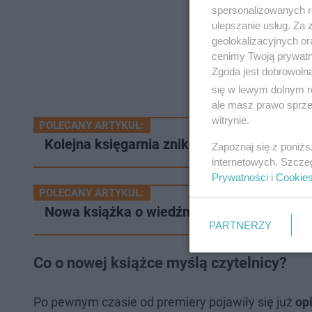
spersonalizowanych re
ulepszanie usług. Za
geolokalizacyjnych or
cenimy Twoją prywatno
Zgoda jest dobrowoln
się w lewym dolnym r
ale masz prawo sprzec
witrynie.
POLECANY ARTYKUŁ:
Kolejna księgarnia znika z mapy Łodzi. Ku
Zapoznaj się z poniż
internetowych. Szcze
Prywatności
i
Cookie
POLECANY ARTYKUŁ:
Nowa książka o wiedźminie już w księgarni
PARTNERZY
Co o nowej książce myślą czytelnicy?
Po pewnym czasie od premiery pojawiły się już
opi