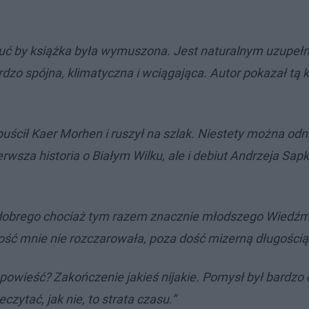
 czuć by książka była wymuszona. Jest naturalnym uzupeł
zo spójna, klimatyczna i wciągająca. Autor pokazał tą k
uścił Kaer Morhen i ruszył na szlak. Niestety można odn
ierwsza historia o Białym Wilku, ale i debiut Andrzeja Sa
 dobrego chociaż tym razem znacznie młodszego Wiedźm
ść mnie nie rozczarowała, poza dość mizerną długością
powieść? Zakończenie jakieś nijakie. Pomysł był bardzo 
czytać, jak nie, to strata czasu.”