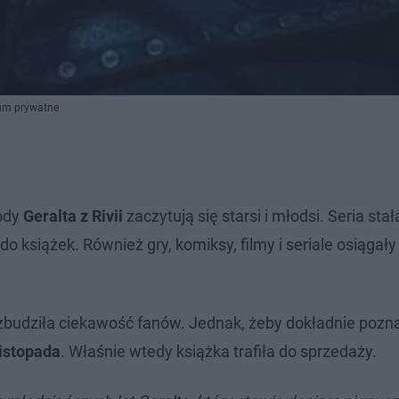
wum prywatne
gody
Geralta z Rivii
zaczytują się starsi i młodsi. Seria stał
 do książek. Również gry, komiksy, filmy i seriale osiągał
rozbudziła ciekawość fanów. Jednak, żeby dokładnie poz
listopada
. Właśnie wtedy książka trafiła do sprzedaży.