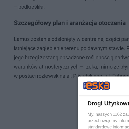
– podkreśliła.
Szczegółowy plan i aranżacja otoczenia
Lamus zostanie odsłonięty w centralnej części par
istniejące zagłębienie terenu po dawnym stawie. P
jego brzegi zostaną obsadzone roślinnością nadw
warunków atmosferycznych – rzeka, mimo że płyn
w postaci rozlewisk na al. Piłsudskiego i ul. Fabryc
Drogi Użytkow
My, naszych 1162 zau
przechowujemy informa
standardowe informac