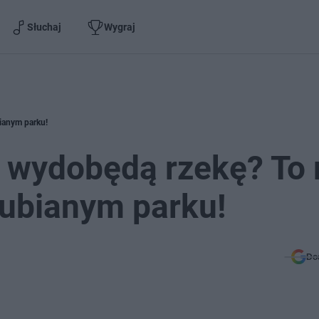
Słuchaj
Wygraj
ianym parku!
i wydobędą rzekę? To
lubianym parku!
Do