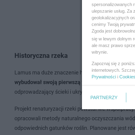
spersonalizowanych re
ulepszanie usług. Za
geolokalizacyjnych or
cenimy Twoją prywatno
Zgoda jest dobrowoln
się w lewym dolnym r
ale masz prawo sprzec
witrynie.
Historyczna rzeka
Zapoznaj się z poniż
internetowych. Szcze
Lamus ma duże znaczenie historyczne dla Łodzi –
Prywatności
i
Cookie
wybudował swoją pierwszą fabrykę
. Z czasem, po
odprowadzający ścieki i ukryty pod ziemią. Obecni
PARTNERZY
Projekt renaturyzacji rzeki powstał we współpracy
opracowali metody naturalnego oczyszczania wód
odpowiednich gatunków roślin. Planowane jest rów