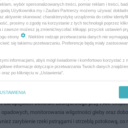
klam, wybór spersonalizowanych treści, pomiar reklam i treści, bad
 zgodą Użytkownika my i Zaufani Partnerzy możemy używać dokład
az aktywnie skanować charakterystykę urządzenia do celów identyfi
ść, prosimy o zgodę na korzystanie z tych technologii poprzez klikn
a i zawsze możesz ją zmienić/wycofać klikając przycisk ustawień pr
ogu strony
. Niektóre rodzaje przetwarzania danych nie wymagaj
iwić się takiemu przetwarzaniu. Preferencje będą miały zastosowanie
szymi informacjami, abyś mógł świadomie i komfortowo korzystać z
gółowe informacje dotyczące przetwarzania Twoich danych znajdzi
 nad jego brzegiem, w rejonie Wodnego Rynku,
Karol Sch
s
oraz po kliknięciu w „Ustawienia”.
dobnie jak inne rzeki w mieście, został zamieniony w kan
e jednak płynie nim czysta woda.
USTAWIENIA
 z
Europejskim Centrum Ekohydrologii przy PAN
. Eksper
 opadowych, monitorowania wilgotności gleby oraz dobo
nież zarybienie rzeki pstrągami i strzeblą potokową, co