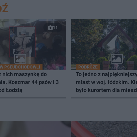
DŹ
11
 W PSEUDOHODOWLI
PODRÓŻE
z nich maszynkę do
To jedno z najpiękniejsz
ia. Koszmar 44 psów i 3
miast w woj. łódzkim. Ki
od Łodzią
było kurortem dla mies
Łodzi