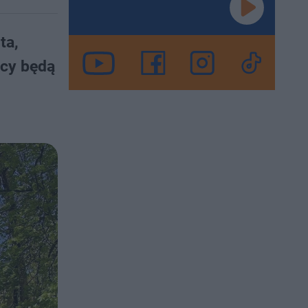
ta,
ńcy będą