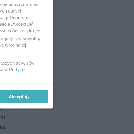
anie odbiorców oraz
nych danych
kacji. Ponieważ
ięcie „Akceptuję”.
ywatności znajdujący
ą zgody użytkownika,
 tylko na tej
 naszych serwisów
esz w
Polityce
eibler
ał
Akceptuję
ci
ru
 ma