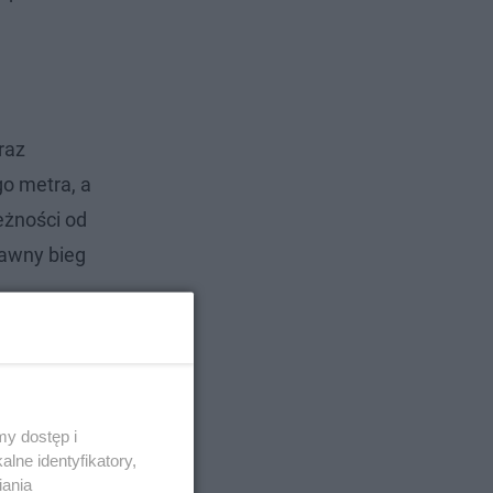
raz
go metra, a
eżności od
dawny bieg
y dostęp i
lne identyfikatory,
iania