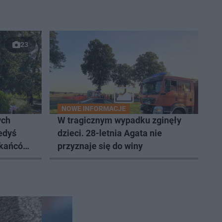
23
NOWE INFORMACJE
ych
W tragicznym wypadku zginęły
edyś
dzieci. 28-letnia Agata nie
zkańców
przyznaje się do winy