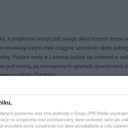
ku, a projektanci wzięli pod uwagę układ korzeni drzew o
o renowacji koryto rzeki osiągnie szerokość około jedne
odną. Poziom wody w Lamusie będzie się zmieniał w zal
ie pod ziemią, po intensywnych opadach ujawnia swój 
znej przy Parku Źródliska.
niku,
fanych partnerów oraz inne podmioty z Grupy ZPR Media uzyskujem
cje na urządzeniu oraz przetwarzamy dane osobowe, takie jak unika
je wysyłane przez urządzenie czy dane przeglądania w celu zapewn