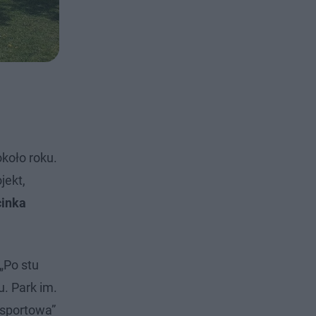
około roku.
jekt,
cinka
„Po stu
. Park im.
 sportowa”