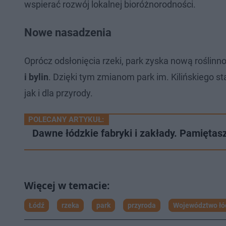
wspierać rozwój lokalnej bioróżnorodności.
Nowe nasadzenia
Oprócz odsłonięcia rzeki, park zyska nową roślin
i bylin
. Dzięki tym zmianom park im. Kilińskiego 
jak i dla przyrody.
POLECANY ARTYKUŁ:
Dawne łódzkie fabryki i zakłady. Pamiętas
Łódź
rzeka
park
przyroda
Województwo łó