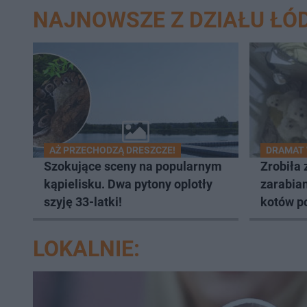
NAJNOWSZE Z DZIAŁU ŁÓ
AŻ PRZECHODZĄ DRESZCZE!
DRAMAT
Szokujące sceny na popularnym
Zrobiła 
kąpielisku. Dwa pytony oplotły
zarabian
szyję 33-latki!
kotów p
LOKALNIE: