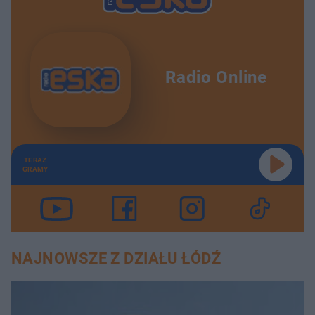
Radio Online
TERAZ
GRAMY
NAJNOWSZE Z DZIAŁU ŁÓDŹ