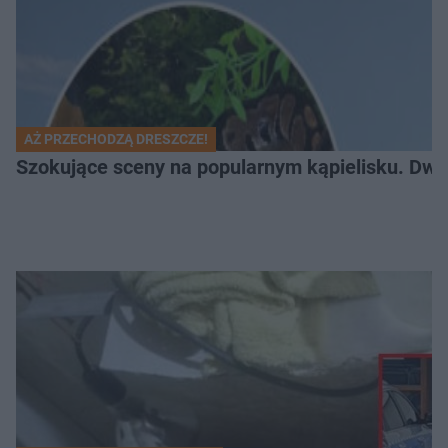
AŻ PRZECHODZĄ DRESZCZE!
Szokujące sceny na popularnym kąpielisku. Dwa p