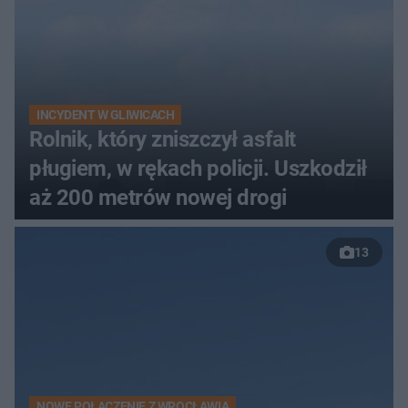
INCYDENT W GLIWICACH
Rolnik, który zniszczył asfalt
pługiem, w rękach policji. Uszkodził
aż 200 metrów nowej drogi
13
NOWE POŁĄCZENIE Z WROCŁAWIA