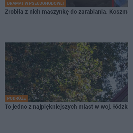
DRAMAT W PSEUDOHODOWLI
Zrobiła z nich maszynkę do zarabiania. Koszmar
PODRÓŻE
To jedno z najpiękniejszych miast w woj. łódzk