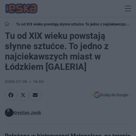
Tu od XIX wieku powstają słynne sztućce. To jedno z najciekawszych
miast w Łódzkiem [GALERIA]
Tu od XIX wieku powstają
słynne sztućce. To jedno z
najciekawszych miast w
Łódzkiem [GALERIA]
2026-07-06
14:59
Dodaj do Google
Krystian Janik
Położona w historycznej Małopolsce, na terenie