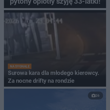
pytony oplotły szyję 33-latki!
NA SYGNALE
Surowa kara dla młodego kierowcy.
Za nocne drifty na rondzie
26