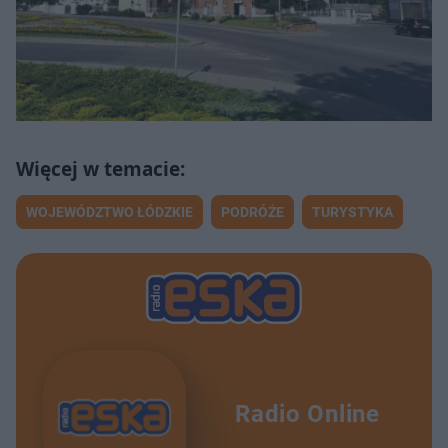
WOJEWÓDZTWO ŁÓDZKIE
PODRÓŻE
TURYSTYKA
Radio Online