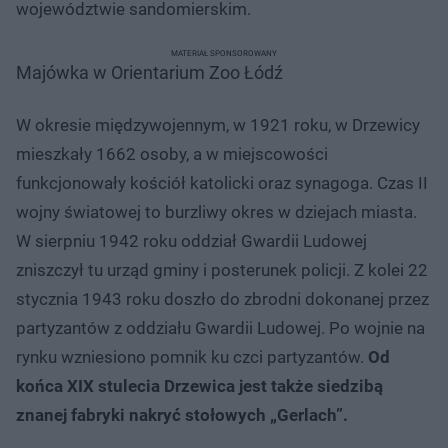
województwie sandomierskim.
MATERIAŁ SPONSOROWANY
Majówka w Orientarium Zoo Łódź
W okresie międzywojennym, w 1921 roku, w Drzewicy
mieszkały 1662 osoby, a w miejscowości
funkcjonowały kościół katolicki oraz synagoga. Czas II
wojny światowej to burzliwy okres w dziejach miasta.
W sierpniu 1942 roku oddział Gwardii Ludowej
zniszczył tu urząd gminy i posterunek policji. Z kolei 22
stycznia 1943 roku doszło do zbrodni dokonanej przez
partyzantów z oddziału Gwardii Ludowej. Po wojnie na
rynku wzniesiono pomnik ku czci partyzantów.
Od
końca XIX stulecia Drzewica jest także siedzibą
znanej fabryki nakryć stołowych „Gerlach”.