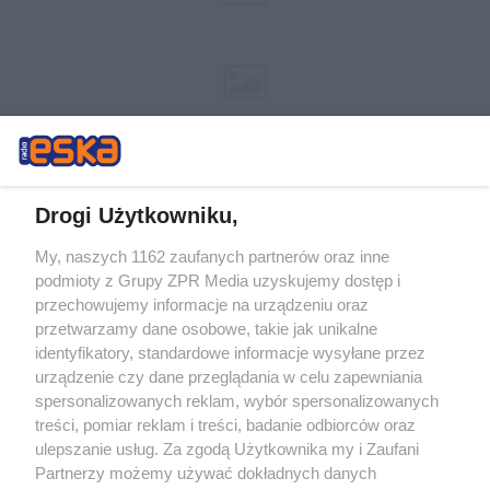
Drogi Użytkowniku,
My, naszych 1162 zaufanych partnerów oraz inne
Żaden utwór zamieszczony w serwisie nie może być powielany i
podmioty z Grupy ZPR Media uzyskujemy dostęp i
rozpowszechniany lub dalej rozpowszechniany w jakikolwiek sposób (w
przechowujemy informacje na urządzeniu oraz
tym także elektroniczny lub mechaniczny) na jakimkolwiek polu
eksploatacji w jakiejkolwiek formie, włącznie z umieszczaniem w
przetwarzamy dane osobowe, takie jak unikalne
Internecie bez pisemnej zgody właściciela praw. Jakiekolwiek użycie lub
identyfikatory, standardowe informacje wysyłane przez
wykorzystanie utworów w całości lub w części z naruszeniem prawa,
tzn. bez właściwej zgody, jest zabronione pod groźbą kary i może być
urządzenie czy dane przeglądania w celu zapewniania
ścigane prawnie.
spersonalizowanych reklam, wybór spersonalizowanych
treści, pomiar reklam i treści, badanie odbiorców oraz
ulepszanie usług. Za zgodą Użytkownika my i Zaufani
Partnerzy możemy używać dokładnych danych