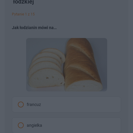
łódzkiej
Pytanie 1 z 15
Jak łodzianin mówi na…
francuz
angielka