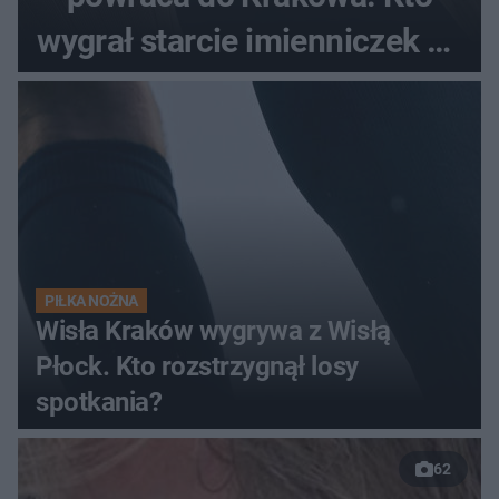
wygrał starcie imienniczek na
pełnym stadionie
PIŁKA NOŻNA
Wisła Kraków wygrywa z Wisłą
Płock. Kto rozstrzygnął losy
spotkania?
62