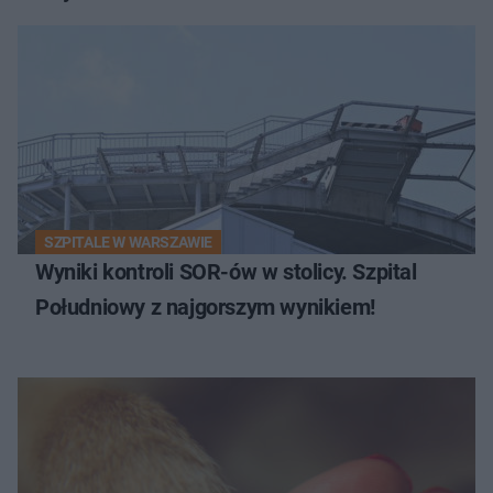
SZPITALE W WARSZAWIE
Wyniki kontroli SOR-ów w stolicy. Szpital
Południowy z najgorszym wynikiem!