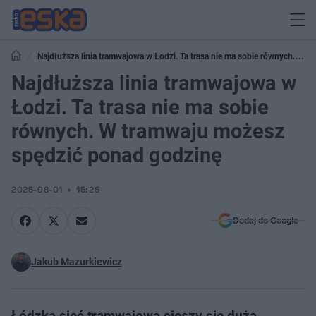
Najdłuższa linia tramwajowa w Łodzi. Ta trasa nie ma sobie równych. W
tramwaju możesz spędzić ponad godzinę
Najdłuższa linia tramwajowa w
Łodzi. Ta trasa nie ma sobie
równych. W tramwaju możesz
spędzić ponad godzinę
2025-08-01
15:25
Dodaj do Google
Jakub Mazurkiewicz
Łódzka sieć tramwajowa cieszy się dużą