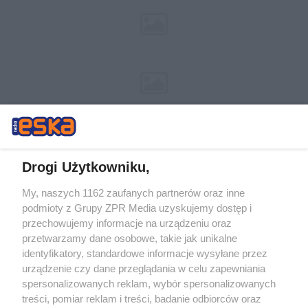
Drogi Użytkowniku,
My, naszych 1162 zaufanych partnerów oraz inne
Żaden utwór zamieszczony w serwisie nie może być powielany i
podmioty z Grupy ZPR Media uzyskujemy dostęp i
rozpowszechniany lub dalej rozpowszechniany w jakikolwiek sposób (w
tym także elektroniczny lub mechaniczny) na jakimkolwiek polu
przechowujemy informacje na urządzeniu oraz
eksploatacji w jakiejkolwiek formie, włącznie z umieszczaniem w
przetwarzamy dane osobowe, takie jak unikalne
Internecie bez pisemnej zgody właściciela praw. Jakiekolwiek użycie lub
identyfikatory, standardowe informacje wysyłane przez
wykorzystanie utworów w całości lub w części z naruszeniem prawa,
tzn. bez właściwej zgody, jest zabronione pod groźbą kary i może być
urządzenie czy dane przeglądania w celu zapewniania
ścigane prawnie.
spersonalizowanych reklam, wybór spersonalizowanych
treści, pomiar reklam i treści, badanie odbiorców oraz