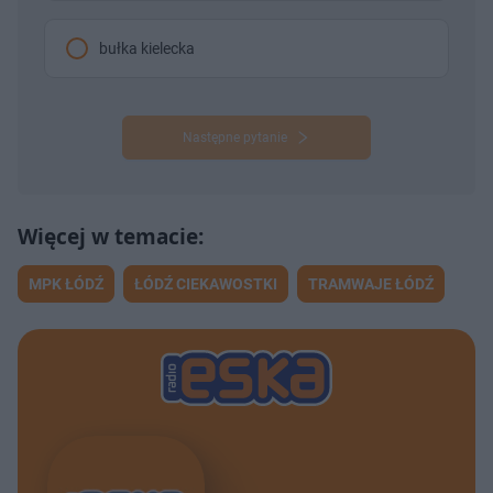
bułka kielecka
Następne pytanie
MPK ŁÓDŹ
ŁÓDŹ CIEKAWOSTKI
TRAMWAJE ŁÓDŹ