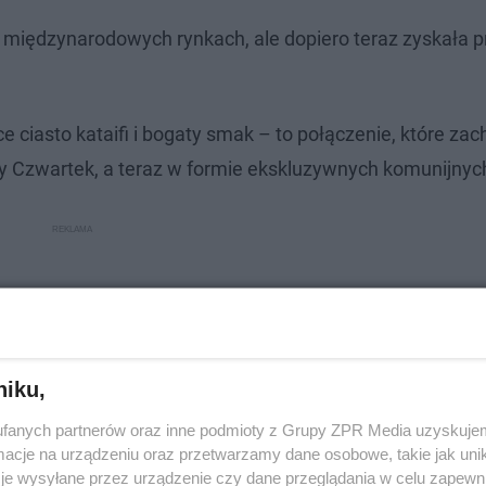
a międzynarodowych rynkach, ale dopiero teraz zyskała
e ciasto kataifi i bogaty smak – to połączenie, które zac
y Czwartek, a teraz w formie ekskluzywnych komunijnyc
niku,
fanych partnerów oraz inne podmioty z Grupy ZPR Media uzyskujem
cje na urządzeniu oraz przetwarzamy dane osobowe, takie jak unika
je wysyłane przez urządzenie czy dane przeglądania w celu zapewn