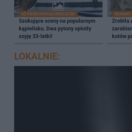
AŻ PRZECHODZĄ DRESZCZE!
DRAMAT
Szokujące sceny na popularnym
Zrobiła 
kąpielisku. Dwa pytony oplotły
zarabian
szyję 33-latki!
kotów p
LOKALNIE: