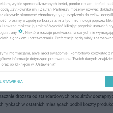
klam, wybór spersonalizowanych treści, pomiar reklam i treści, bad
 zgodą Użytkownika my i Zaufani Partnerzy możemy używać dokład
az aktywnie skanować charakterystykę urządzenia do celów identyfi
ść, prosimy o zgodę na korzystanie z tych technologii poprzez klikn
j Komunii Św.? Sprawdź się w naszym QUIZ…
a i zawsze możesz ją zmienić/wycofać klikając przycisk ustawień pr
ogu strony
. Niektóre rodzaje przetwarzania danych nie wymagaj
iwić się takiemu przetwarzaniu. Preferencje będą miały zastosowanie
na zwala z nóg!
szymi informacjami, abyś mógł świadomie i komfortowo korzystać z
ajską czekoladą to obecnie jeden z najdroższych eleme
gółowe informacje dotyczące przetwarzania Twoich danych znajdzi
s
oraz po kliknięciu w „Ustawienia”.
ajskiego wynosi średnio 22–25 złotych. Cena kilograma t
 wersje mogą kosztować nawet ponad 1000 zł.
USTAWIENIA
im składniki. Dubajska czekolada, wyróżniająca się wys
znacznie droższa od standardowych produktów dostępny
 rynkach w ostatnich miesiącach podbił koszty produkcj