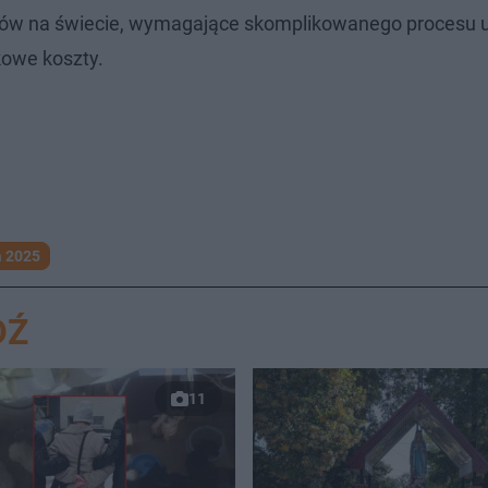
echów na świecie, wymagające skomplikowanego procesu 
tkowe koszty.
 2025
DŹ
11