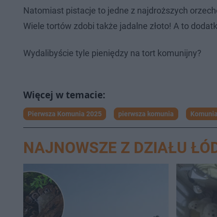
Natomiast pistacje to jedne z najdroższych orz
Wiele tortów zdobi także jadalne złoto! A to doda
Wydalibyście tyle pieniędzy na tort komunijny?
Pierwsza Komunia 2025
pierwsza komunia
Komunia
NAJNOWSZE Z DZIAŁU ŁÓ