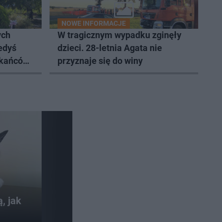
NOWE INFORMACJE
ych
W tragicznym wypadku zginęły
edyś
dzieci. 28-letnia Agata nie
zkańców
przyznaje się do winy
, jak