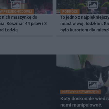
 W PSEUDOHODOWLI
PODRÓŻE
z nich maszynkę do
To jedno z najpiękniejsz
ia. Koszmar 44 psów i 3
miast w woj. łódzkim. Ki
od Łodzią
było kurortem dla mies
Łodzi
NIEZWYKŁE ZWIERZĘTA
Koty doskonale wiedzą
nami manipulować.