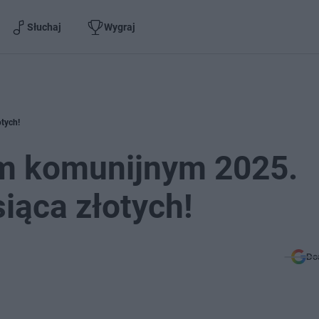
Słuchaj
Wygraj
otych!
em komunijnym 2025.
iąca złotych!
Do