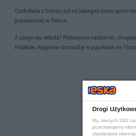
Czekolada z Dubaju już od jakiegoś czasu gości n
popularność w Polsce.
Z czego się składa? Pistacjowe nadzienie, chrupiąc
Polaków. Najpierw chociażby w pączkach na Tłust
Drogi Użytkow
My, naszych 1162 zau
przechowujemy informa
standardowe informac