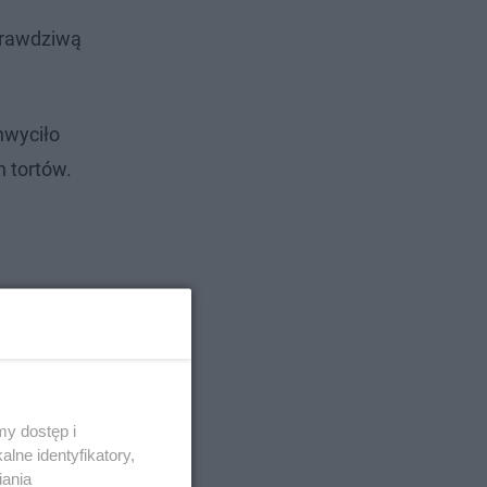
 prawdziwą
hwyciło
h tortów.
y dostęp i
lne identyfikatory,
iania