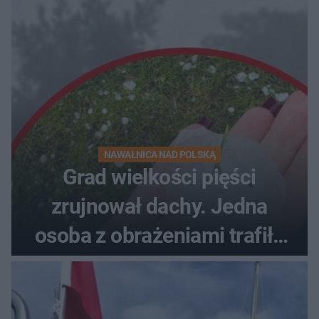
NAWAŁNICA NAD POLSKĄ
Grad wielkości pięści
zrujnował dachy. Jedna
osoba z obrażeniami trafiła
do szpitala