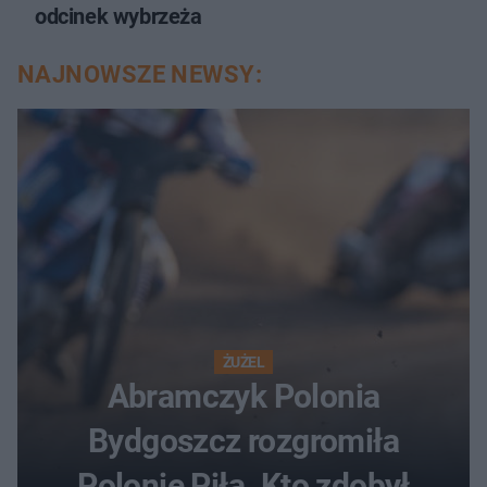
odcinek wybrzeża
NAJNOWSZE NEWSY:
ŻUŻEL
Abramczyk Polonia
Bydgoszcz rozgromiła
Polonię Piła. Kto zdobył