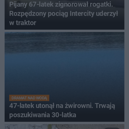
Pijany 67-latek zignorował rogatki.
Rozpędzony pociąg Intercity uderzył
w traktor
DRAMAT NAD WODĄ
47-latek utonął na żwirowni. Trwają
poszukiwania 30-latka