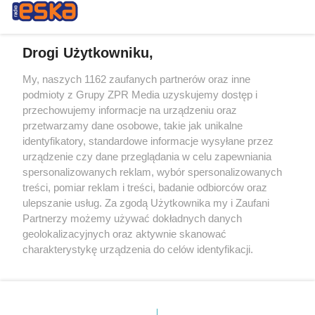
Drogi Użytkowniku,
My, naszych 1162 zaufanych partnerów oraz inne
Żaden utwór zamieszczony w serwisie nie może być powielany i
podmioty z Grupy ZPR Media uzyskujemy dostęp i
rozpowszechniany lub dalej rozpowszechniany w jakikolwiek sposób (w
przechowujemy informacje na urządzeniu oraz
tym także elektroniczny lub mechaniczny) na jakimkolwiek polu
eksploatacji w jakiejkolwiek formie, włącznie z umieszczaniem w
przetwarzamy dane osobowe, takie jak unikalne
Internecie bez pisemnej zgody właściciela praw. Jakiekolwiek użycie lub
identyfikatory, standardowe informacje wysyłane przez
wykorzystanie utworów w całości lub w części z naruszeniem prawa,
tzn. bez właściwej zgody, jest zabronione pod groźbą kary i może być
urządzenie czy dane przeglądania w celu zapewniania
ścigane prawnie.
spersonalizowanych reklam, wybór spersonalizowanych
treści, pomiar reklam i treści, badanie odbiorców oraz
ulepszanie usług. Za zgodą Użytkownika my i Zaufani
Partnerzy możemy używać dokładnych danych
geolokalizacyjnych oraz aktywnie skanować
charakterystykę urządzenia do celów identyfikacji.
Ponieważ cenimy Twoją prywatność, prosimy o zgodę na
O nas
korzystanie z tych technologii poprzez kliknięcie
Informacje prawne
„Akceptuję”. Zgoda jest dobrowolna i zawsze możesz ją
zmienić/wycofać klikając przycisk ustawień prywatności