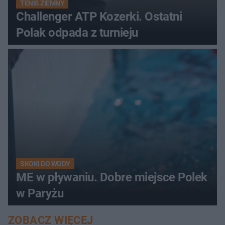
TENIS ZIEMNY
Challenger ATP Kozerki. Ostatni
Polak odpada z turnieju
SKOKI DO WODY
ME w pływaniu. Dobre miejsce Polek
w Paryżu
ZOBACZ WIĘCEJ