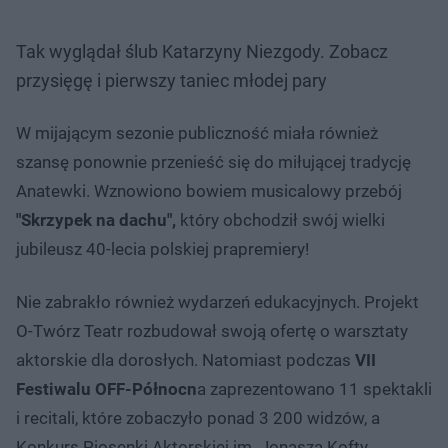
Tak wyglądał ślub Katarzyny Niezgody. Zobacz
przysięgę i pierwszy taniec młodej pary
W mijającym sezonie publiczność miała również
szansę ponownie przenieść się do miłującej tradycję
Anatewki. Wznowiono bowiem musicalowy przebój
"Skrzypek na dachu",
który obchodził swój wielki
jubileusz 40-lecia polskiej prapremiery!
Nie zabrakło również wydarzeń edukacyjnych. Projekt
O-Twórz Teatr rozbudował swoją ofertę o warsztaty
aktorskie dla dorosłych. Natomiast podczas
VII
Festiwalu OFF-Północn
a zaprezentowano 11 spektakli
i recitali, które zobaczyło ponad 3 200 widzów, a
Konkurs Piosenki Aktorskiej im. Jonasza Kofty