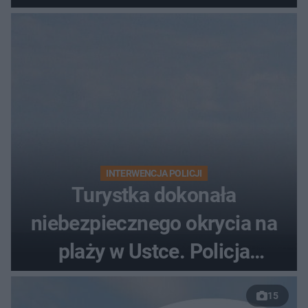
zarzutami
INTERWENCJA POLICJI
Turystka dokonała
niebezpiecznego okrycia na
plaży w Ustce. Policja
musiała zamknąć odcinek
15
wybrzeża