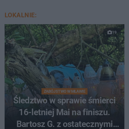
LOKALNIE:
19
ZABÓJSTWO W MŁAWIE
Śledztwo w sprawie śmierci
16-letniej Mai na finiszu.
Bartosz G. z ostatecznymi