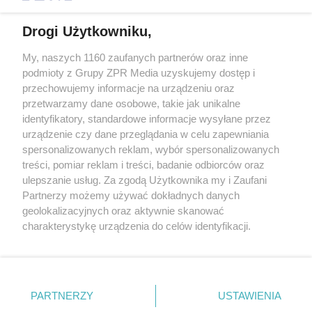
Drogi Użytkowniku,
My, naszych 1160 zaufanych partnerów oraz inne
Żaden utwór zamieszczony w serwisie nie może być powielany i
podmioty z Grupy ZPR Media uzyskujemy dostęp i
rozpowszechniany lub dalej rozpowszechniany w jakikolwiek sposób (w
przechowujemy informacje na urządzeniu oraz
tym także elektroniczny lub mechaniczny) na jakimkolwiek polu
eksploatacji w jakiejkolwiek formie, włącznie z umieszczaniem w
przetwarzamy dane osobowe, takie jak unikalne
Internecie bez pisemnej zgody właściciela praw. Jakiekolwiek użycie lub
identyfikatory, standardowe informacje wysyłane przez
wykorzystanie utworów w całości lub w części z naruszeniem prawa,
tzn. bez właściwej zgody, jest zabronione pod groźbą kary i może być
urządzenie czy dane przeglądania w celu zapewniania
ścigane prawnie.
spersonalizowanych reklam, wybór spersonalizowanych
treści, pomiar reklam i treści, badanie odbiorców oraz
ulepszanie usług. Za zgodą Użytkownika my i Zaufani
Partnerzy możemy używać dokładnych danych
geolokalizacyjnych oraz aktywnie skanować
charakterystykę urządzenia do celów identyfikacji.
Ponieważ cenimy Twoją prywatność, prosimy o zgodę na
O nas
korzystanie z tych technologii poprzez kliknięcie
Informacje prawne
„Akceptuję”. Zgoda jest dobrowolna i zawsze możesz ją
zmienić/wycofać klikając przycisk ustawień prywatności
PARTNERZY
USTAWIENIA
Nasze serwisy
znajdujący się w lewym dolnym rogu strony
. Niektóre