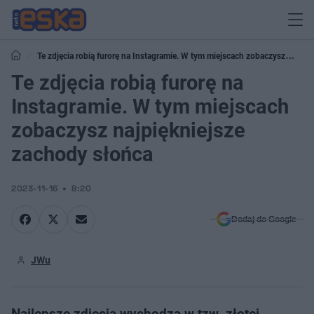
Te zdjęcia robią furorę na Instagramie. W tym miejscach zobaczysz
najpiękniejsze zachody słońca
Te zdjęcia robią furorę na
Instagramie. W tym miejscach
zobaczysz najpiękniejsze
zachody słońca
2023-11-16
8:20
Dodaj do Google
JWu
Najlepsze zdjęcia wychodzą w tzw. złotej