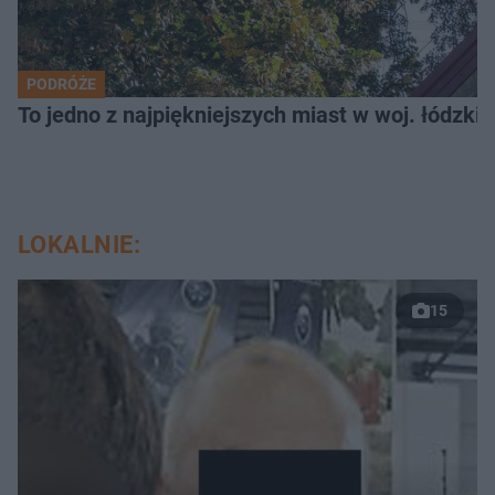
PODRÓŻE
To jedno z najpiękniejszych miast w woj. łódzk
LOKALNIE:
15