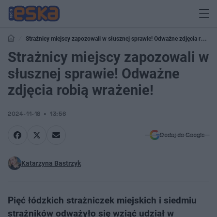
Strażnicy miejscy zapozowali w słusznej sprawie! Odważne zdjęcia robią
wrażenie!
Strażnicy miejscy zapozowali w
słusznej sprawie! Odważne
zdjęcia robią wrażenie!
2024-11-18
13:56
Dodaj do Google
Katarzyna Bastrzyk
Pięć łódzkich strażniczek miejskich i siedmiu
strażników odważyło się wziąć udział w