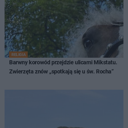
RELIGIA
Barwny korowód przejdzie ulicami Mikstatu.
Zwierzęta znów „spotkają się u św. Rocha”