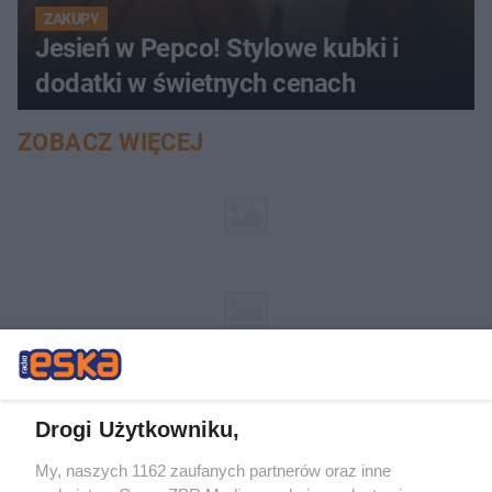
ZAKUPY
Jesień w Pepco! Stylowe kubki i
dodatki w świetnych cenach
ZOBACZ WIĘCEJ
Drogi Użytkowniku,
My, naszych 1162 zaufanych partnerów oraz inne