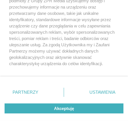
podmioty z Grupy ZPR Media uzyskujemy dostęp i
przechowujemy informacje na urządzeniu oraz
przetwarzamy dane osobowe, takie jak unikalne
identyfikatory, standardowe informacje wysyłane przez
urządzenie czy dane przeglądania w celu zapewniania
spersonalizowanych reklam, wybór spersonalizowanych
treści, pomiar reklam i treści, badanie odbiorców oraz
ulepszanie usług. Za zgodą Użytkownika my i Zaufani
Partnerzy możemy używać dokładnych danych
geolokalizacyjnych oraz aktywnie skanować
charakterystykę urządzenia do celów identyfikacji.
Ponieważ cenimy Twoją prywatność, prosimy o zgodę na
Żaden utwór zamieszczony w serwisie nie może być powielany i
korzystanie z tych technologii poprzez kliknięcie
rozpowszechniany lub dalej rozpowszechniany w jakikolwiek sposób (w
„Akceptuję”. Zgoda jest dobrowolna i zawsze możesz ją
tym także elektroniczny lub mechaniczny) na jakimkolwiek polu
zmienić/wycofać klikając przycisk ustawień prywatności
eksploatacji w jakiejkolwiek formie, włącznie z umieszczaniem w
PARTNERZY
USTAWIENIA
Internecie bez pisemnej zgody właściciela praw. Jakiekolwiek użycie lub
znajdujący się w lewym dolnym rogu strony
. Niektóre
wykorzystanie utworów w całości lub w części z naruszeniem prawa,
rodzaje przetwarzania danych nie wymagają zgody
tzn. bez właściwej zgody, jest zabronione pod groźbą kary i może być
ścigane prawnie.
Akceptuję
użytkownika, ale masz prawo sprzeciwić się takiemu
przetwarzaniu. Preferencje będą miały zastosowanie tylko
na tej witrynie.