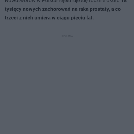
Nowotworów w Polsce rejestruje się rocznie około
18
tysięcy nowych zachorowań na raka prostaty, a co
trzeci z nich umiera w ciągu pięciu lat.