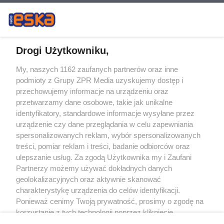
Drogi Użytkowniku,
My, naszych 1162 zaufanych partnerów oraz inne
Żaden utwór zamieszczony w serwisie nie może być powielany i
podmioty z Grupy ZPR Media uzyskujemy dostęp i
rozpowszechniany lub dalej rozpowszechniany w jakikolwiek sposób (w
tym także elektroniczny lub mechaniczny) na jakimkolwiek polu
przechowujemy informacje na urządzeniu oraz
eksploatacji w jakiejkolwiek formie, włącznie z umieszczaniem w Internecie
przetwarzamy dane osobowe, takie jak unikalne
bez pisemnej zgody właściciela praw. Jakiekolwiek użycie lub
wykorzystanie utworów w całości lub w części z naruszeniem prawa, tzn.
identyfikatory, standardowe informacje wysyłane przez
bez właściwej zgody, jest zabronione pod groźbą kary i może być ścigane
urządzenie czy dane przeglądania w celu zapewniania
prawnie.
spersonalizowanych reklam, wybór spersonalizowanych
treści, pomiar reklam i treści, badanie odbiorców oraz
ulepszanie usług. Za zgodą Użytkownika my i Zaufani
Partnerzy możemy używać dokładnych danych
geolokalizacyjnych oraz aktywnie skanować
charakterystykę urządzenia do celów identyfikacji.
O nas
Ponieważ cenimy Twoją prywatność, prosimy o zgodę na
korzystanie z tych technologii poprzez kliknięcie
Informacje prawne
„Akceptuję”. Zgoda jest dobrowolna i zawsze możesz ją