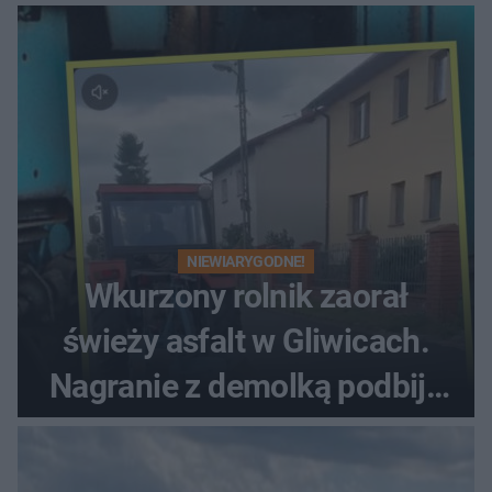
NIEWIARYGODNE!
Wkurzony rolnik zaorał
świeży asfalt w Gliwicach.
Nagranie z demolką podbija
sieć