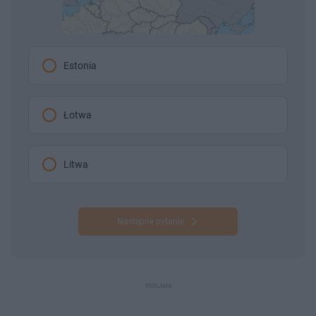
Estonia
Łotwa
Litwa
Następne pytanie