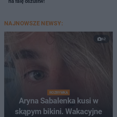
na falę oszustw!
NAJNOWSZE NEWSY:
62
ROZRYWKA
Aryna Sabalenka kusi w
skąpym bikini. Wakacyjne