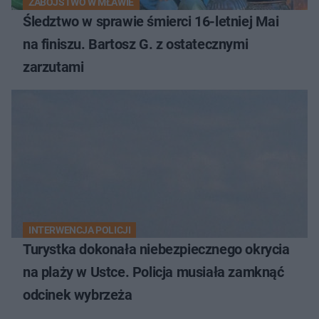
ZABÓJSTWO W MŁAWIE
Śledztwo w sprawie śmierci 16-letniej Mai
na finiszu. Bartosz G. z ostatecznymi
zarzutami
INTERWENCJA POLICJI
Turystka dokonała niebezpiecznego okrycia
na plaży w Ustce. Policja musiała zamknąć
odcinek wybrzeża