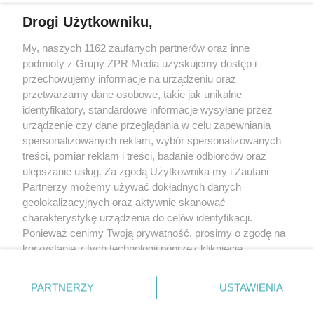
Drogi Użytkowniku,
My, naszych 1162 zaufanych partnerów oraz inne
Żaden utwór zamieszczony w serwisie nie może być powielany i
podmioty z Grupy ZPR Media uzyskujemy dostęp i
rozpowszechniany lub dalej rozpowszechniany w jakikolwiek sposób (w
tym także elektroniczny lub mechaniczny) na jakimkolwiek polu
przechowujemy informacje na urządzeniu oraz
eksploatacji w jakiejkolwiek formie, włącznie z umieszczaniem w Internecie
przetwarzamy dane osobowe, takie jak unikalne
bez pisemnej zgody właściciela praw. Jakiekolwiek użycie lub
wykorzystanie utworów w całości lub w części z naruszeniem prawa, tzn.
identyfikatory, standardowe informacje wysyłane przez
bez właściwej zgody, jest zabronione pod groźbą kary i może być ścigane
urządzenie czy dane przeglądania w celu zapewniania
prawnie.
spersonalizowanych reklam, wybór spersonalizowanych
treści, pomiar reklam i treści, badanie odbiorców oraz
ulepszanie usług. Za zgodą Użytkownika my i Zaufani
Partnerzy możemy używać dokładnych danych
geolokalizacyjnych oraz aktywnie skanować
charakterystykę urządzenia do celów identyfikacji.
O nas
Ponieważ cenimy Twoją prywatność, prosimy o zgodę na
korzystanie z tych technologii poprzez kliknięcie
Informacje prawne
„Akceptuję”. Zgoda jest dobrowolna i zawsze możesz ją
zmienić/wycofać klikając przycisk ustawień prywatności
Nasze serwisy
PARTNERZY
USTAWIENIA
znajdujący się w lewym dolnym rogu strony
. Niektóre
rodzaje przetwarzania danych nie wymagają zgody
© 2026 Grupa ZPR Media