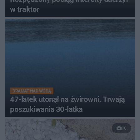
w traktor
DRAMAT NAD WODĄ
47-latek utonął na żwirowni. Trwają
poszukiwania 30-latka
10