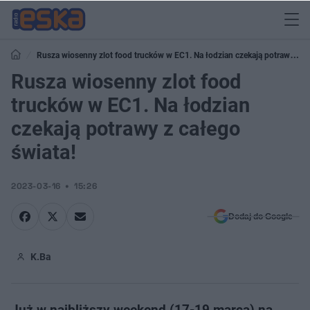
Rusza wiosenny zlot food trucków w EC1. Na łodzian czekają potrawy z
całego świata!
Rusza wiosenny zlot food
trucków w EC1. Na łodzian
czekają potrawy z całego
świata!
2023-03-16
15:26
Dodaj do Google
K.Ba
Już w najbliższy weekend (17-19 marca) na