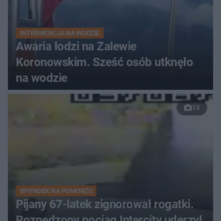
INTERWENCJA NA WODZIE
Awaria łodzi na Zalewie
Koronowskim. Sześć osób utknęło
na wodzie
13
WYPADEK NA POMORZU
Pijany 67-latek zignorował rogatki.
Rozpędzony pociąg Intercity uderzył