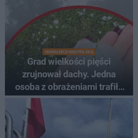
NAWAŁNICA NAD POLSKĄ
Grad wielkości pięści
zrujnował dachy. Jedna
osoba z obrażeniami trafiła
do szpitala