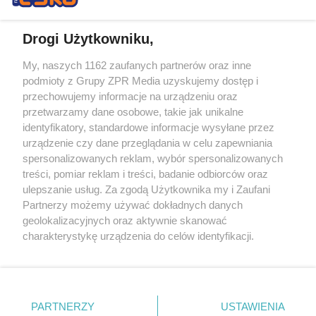
Drogi Użytkowniku,
My, naszych 1162 zaufanych partnerów oraz inne
Żaden utwór zamieszczony w serwisie nie może być powielany i
podmioty z Grupy ZPR Media uzyskujemy dostęp i
rozpowszechniany lub dalej rozpowszechniany w jakikolwiek sposób (w
przechowujemy informacje na urządzeniu oraz
tym także elektroniczny lub mechaniczny) na jakimkolwiek polu
eksploatacji w jakiejkolwiek formie, włącznie z umieszczaniem w
przetwarzamy dane osobowe, takie jak unikalne
Internecie bez pisemnej zgody właściciela praw. Jakiekolwiek użycie lub
identyfikatory, standardowe informacje wysyłane przez
wykorzystanie utworów w całości lub w części z naruszeniem prawa,
tzn. bez właściwej zgody, jest zabronione pod groźbą kary i może być
urządzenie czy dane przeglądania w celu zapewniania
ścigane prawnie.
spersonalizowanych reklam, wybór spersonalizowanych
treści, pomiar reklam i treści, badanie odbiorców oraz
ulepszanie usług. Za zgodą Użytkownika my i Zaufani
Partnerzy możemy używać dokładnych danych
geolokalizacyjnych oraz aktywnie skanować
charakterystykę urządzenia do celów identyfikacji.
Ponieważ cenimy Twoją prywatność, prosimy o zgodę na
O nas
korzystanie z tych technologii poprzez kliknięcie
Informacje prawne
„Akceptuję”. Zgoda jest dobrowolna i zawsze możesz ją
zmienić/wycofać klikając przycisk ustawień prywatności
PARTNERZY
USTAWIENIA
Nasze serwisy