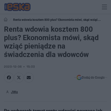
Renta wdowia kosztem 800 plus? Ekonomista mówi, skąd wziąć
pieniądze na świadczenia dla wdowców
Renta wdowia kosztem 800
plus? Ekonomista mówi, skąd
wziąć pieniądze na
świadczenia dla wdowców
2023-12-06
15:33
Dodaj do Google
JWu
Po wyborach temat renty wdowiej powraca jak