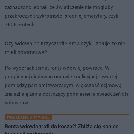
zaznaczono jednak, że świadczenie nie mogłoby
przekroczyć trzykrotności średniej emerytury, czyli
7625 złotych.
Czy wdowa po Krzysztofie Krawczyku żałuje że nie
mieli potomstwa?
Po wyborach temat renty wdowiej powraca. W
podpisanej niedawno umowie koalicyjnej zawartej
pomiędzy partiami tworzącymi większość sejmową
znalazł się zapis dotyczący podniesienia świadczeń dla
wdowców.
POLECANY ARTYKUŁ:
Renta wdowia trafi do kosza?! Zbliża się koniec
kadencji parlamentu