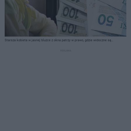
Starsza kobieta w jasnej bluzce z okna patrzy w prawo, gdzie widoczne są
banknoty 100 zł i 50 zł. To symboliczne ujęcie renty wdowiej i problemów
seniorów. Więcej o zmianach limitów przeczytasz na portalu Super Biznes.