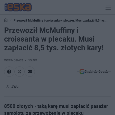
Przewoził McMuffiny i croissanta w plecaku. Musi zapłacić 8,5 tys.
złotych kary!
Przewoził McMuffiny i
croissanta w plecaku. Musi
zapłacić 8,5 tys. złotych kary!
2022-08-03
10:52
Dodaj do Google
JWu
8500 złotych - taką karę musi zapłacić pasażer
samolotu za przewożenie w plecaku