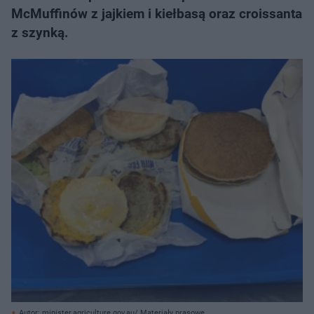
McMuffinów z jajkiem i kiełbasą oraz croissanta
z szynką.
Autor: minister.agriculture.gov.au/ Materiały prasowe