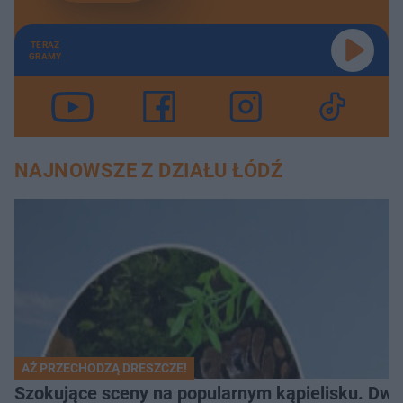
TERAZ
GRAMY
NAJNOWSZE Z DZIAŁU ŁÓDŹ
AŻ PRZECHODZĄ DRESZCZE!
Szokujące sceny na popularnym kąpielisku. Dwa p