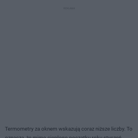
Termometry za oknem wskazują coraz niższe liczby. To
oznacza, że mimo ciepłego początku roku styczeń