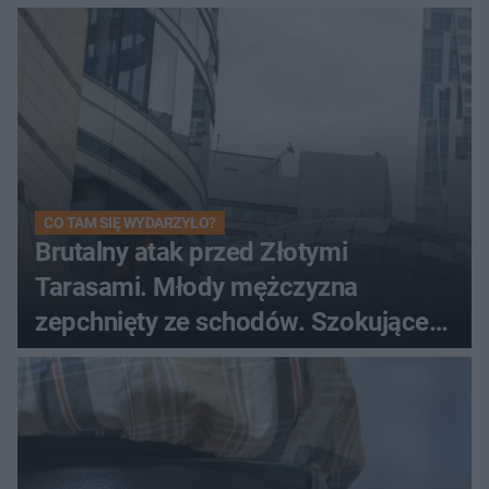
CO TAM SIĘ WYDARZYŁO?
Brutalny atak przed Złotymi
Tarasami. Młody mężczyzna
zepchnięty ze schodów. Szokujące
nagranie krąży po sieci