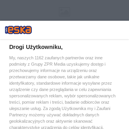
Drogi Użytkowniku,
My, naszych 1162 zaufanych partnerów oraz inne
Żaden utwór zamieszczony w serwisie nie może być powielany i
podmioty z Grupy ZPR Media uzyskujemy dostęp i
rozpowszechniany lub dalej rozpowszechniany w jakikolwiek sposób (w
tym także elektroniczny lub mechaniczny) na jakimkolwiek polu
przechowujemy informacje na urządzeniu oraz
eksploatacji w jakiejkolwiek formie, włącznie z umieszczaniem w
przetwarzamy dane osobowe, takie jak unikalne
Internecie bez pisemnej zgody właściciela praw. Jakiekolwiek użycie lub
identyfikatory, standardowe informacje wysyłane przez
wykorzystanie utworów w całości lub w części z naruszeniem prawa,
tzn. bez właściwej zgody, jest zabronione pod groźbą kary i może być
urządzenie czy dane przeglądania w celu zapewniania
ścigane prawnie.
spersonalizowanych reklam, wybór spersonalizowanych
treści, pomiar reklam i treści, badanie odbiorców oraz
ulepszanie usług. Za zgodą Użytkownika my i Zaufani
Partnerzy możemy używać dokładnych danych
geolokalizacyjnych oraz aktywnie skanować
charakterystykę urządzenia do celów identyfikacji.