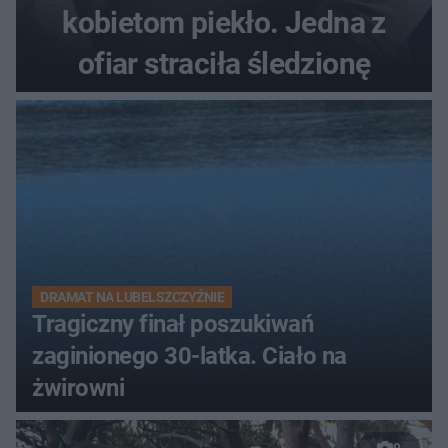
kobietom piekło. Jedna z
ofiar straciła śledzionę
DRAMAT NA LUBELSZCZYŹNIE
Tragiczny finał poszukiwań
zaginionego 30-latka. Ciało na
żwirowni
9