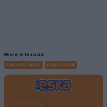
POGODA BEŁCHATÓW
POGODA ŁÓDZKIE