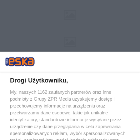
Drogi Użytkowniku,
My, naszych 1162 zaufanych partnerów oraz inne
Żaden utwór zamieszczony w serwisie nie może być powielany i
podmioty z Grupy ZPR Media uzyskujemy dostęp i
rozpowszechniany lub dalej rozpowszechniany w jakikolwiek sposób (w
tym także elektroniczny lub mechaniczny) na jakimkolwiek polu
przechowujemy informacje na urządzeniu oraz
eksploatacji w jakiejkolwiek formie, włącznie z umieszczaniem w
przetwarzamy dane osobowe, takie jak unikalne
Internecie bez pisemnej zgody właściciela praw. Jakiekolwiek użycie lub
identyfikatory, standardowe informacje wysyłane przez
wykorzystanie utworów w całości lub w części z naruszeniem prawa,
tzn. bez właściwej zgody, jest zabronione pod groźbą kary i może być
urządzenie czy dane przeglądania w celu zapewniania
ścigane prawnie.
spersonalizowanych reklam, wybór spersonalizowanych
treści, pomiar reklam i treści, badanie odbiorców oraz