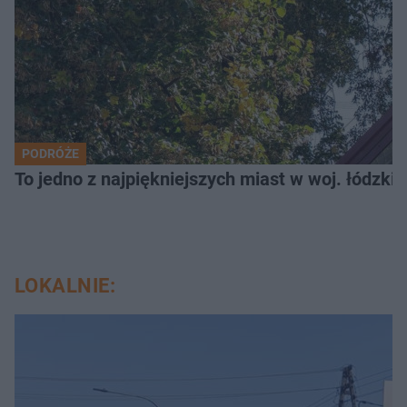
PODRÓŻE
To jedno z najpiękniejszych miast w woj. łódzk
LOKALNIE: