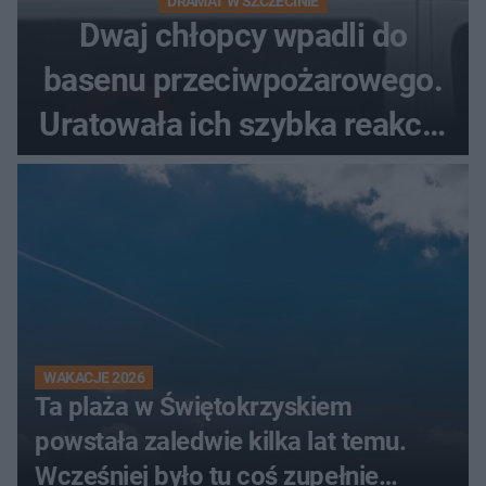
DRAMAT W SZCZECINIE
Dwaj chłopcy wpadli do
basenu przeciwpożarowego.
Uratowała ich szybka reakcja
świadków
WAKACJE 2026
Ta plaża w Świętokrzyskiem
powstała zaledwie kilka lat temu.
Wcześniej było tu coś zupełnie