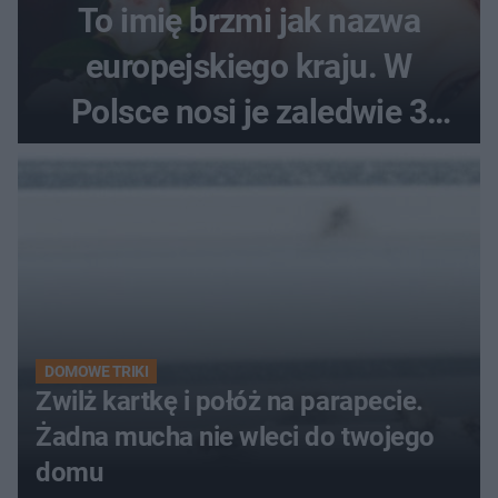
To imię brzmi jak nazwa
europejskiego kraju. W
Polsce nosi je zaledwie 3
kobiety
DOMOWE TRIKI
Zwilż kartkę i połóż na parapecie.
Żadna mucha nie wleci do twojego
domu