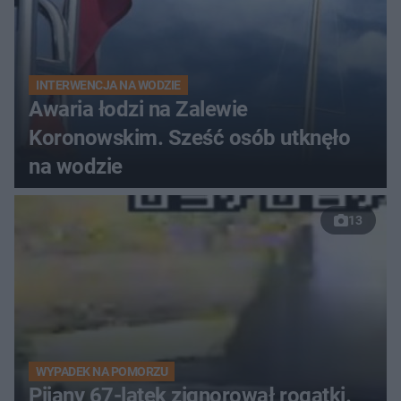
INTERWENCJA NA WODZIE
Awaria łodzi na Zalewie
Koronowskim. Sześć osób utknęło
na wodzie
13
WYPADEK NA POMORZU
Pijany 67-latek zignorował rogatki.