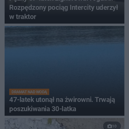
Rozpędzony pociąg Intercity uderzył
w traktor
DRAMAT NAD WODĄ
47-latek utonął na żwirowni. Trwają
poszukiwania 30-latka
10