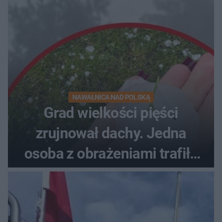
NAWAŁNICA NAD POLSKĄ
Grad wielkości pięści
zrujnował dachy. Jedna
osoba z obrażeniami trafiła
do szpitala