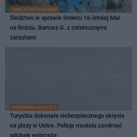
ZABÓJSTWO W MŁAWIE
Śledztwo w sprawie śmierci 16-letniej Mai
na finiszu. Bartosz G. z ostatecznymi
zarzutami
INTERWENCJA POLICJI
Turystka dokonała niebezpiecznego okrycia
na plaży w Ustce. Policja musiała zamknąć
odcinek wybrzeża