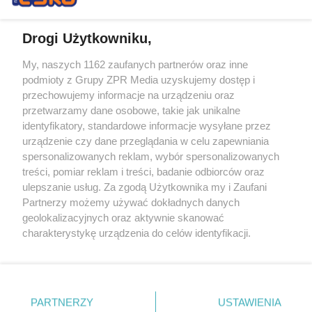
Drogi Użytkowniku,
My, naszych 1162 zaufanych partnerów oraz inne
Żaden utwór zamieszczony w serwisie nie może być powielany i
podmioty z Grupy ZPR Media uzyskujemy dostęp i
rozpowszechniany lub dalej rozpowszechniany w jakikolwiek sposób (w
tym także elektroniczny lub mechaniczny) na jakimkolwiek polu
przechowujemy informacje na urządzeniu oraz
eksploatacji w jakiejkolwiek formie, włącznie z umieszczaniem w
przetwarzamy dane osobowe, takie jak unikalne
Internecie bez pisemnej zgody właściciela praw. Jakiekolwiek użycie lub
identyfikatory, standardowe informacje wysyłane przez
wykorzystanie utworów w całości lub w części z naruszeniem prawa,
tzn. bez właściwej zgody, jest zabronione pod groźbą kary i może być
urządzenie czy dane przeglądania w celu zapewniania
ścigane prawnie.
spersonalizowanych reklam, wybór spersonalizowanych
treści, pomiar reklam i treści, badanie odbiorców oraz
ulepszanie usług. Za zgodą Użytkownika my i Zaufani
Partnerzy możemy używać dokładnych danych
geolokalizacyjnych oraz aktywnie skanować
charakterystykę urządzenia do celów identyfikacji.
Ponieważ cenimy Twoją prywatność, prosimy o zgodę na
O nas
korzystanie z tych technologii poprzez kliknięcie
Informacje prawne
„Akceptuję”. Zgoda jest dobrowolna i zawsze możesz ją
zmienić/wycofać klikając przycisk ustawień prywatności
PARTNERZY
USTAWIENIA
Nasze serwisy
znajdujący się w lewym dolnym rogu strony
. Niektóre