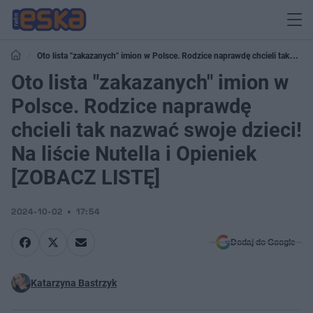
Oto lista "zakazanych" imion w Polsce. Rodzice naprawdę chcieli tak
nazwać swoje dzieci! Na liście Nutella i Opieniek [ZOBACZ LISTĘ]
Oto lista "zakazanych" imion w
Polsce. Rodzice naprawdę
chcieli tak nazwać swoje dzieci!
Na liście Nutella i Opieniek
[ZOBACZ LISTĘ]
2024-10-02
17:54
Dodaj do Google
Katarzyna Bastrzyk