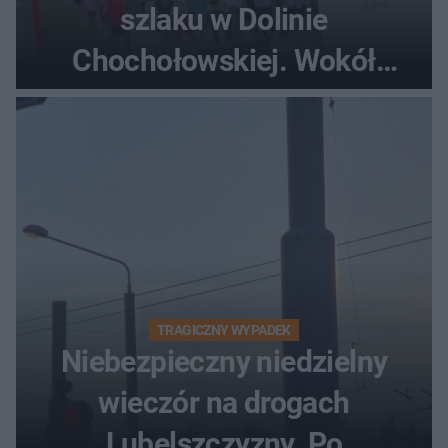
szlaku w Dolinie
Chochołowskiej. Wokół
turyści!
TRAGICZNY WYPADEK
Niebezpieczny niedzielny
wieczór na drogach
Lubelszczyzny. Po