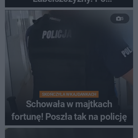
nieudanym manewrze
5
wyprzedzania zginął
kierowca auta
SKOŃCZYŁA W KAJDANKACH
Schowała w majtkach
fortunę! Poszła tak na policję