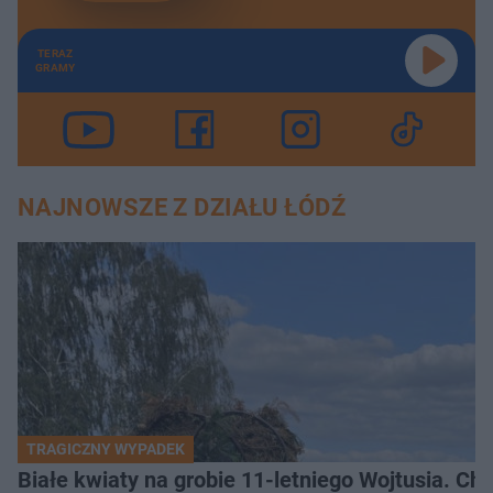
TERAZ
GRAMY
NAJNOWSZE Z DZIAŁU ŁÓDŹ
TRAGICZNY WYPADEK
Białe kwiaty na grobie 11-letniego Wojtusia. Ch