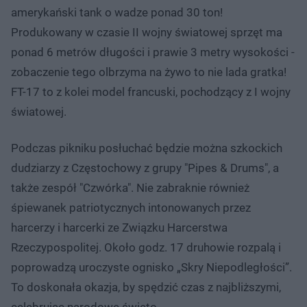
amerykański tank o wadze ponad 30 ton!
Produkowany w czasie II wojny światowej sprzęt ma
ponad 6 metrów długości i prawie 3 metry wysokości -
zobaczenie tego olbrzyma na żywo to nie lada gratka!
FT-17 to z kolei model francuski, pochodzący z I wojny
światowej.
Podczas pikniku posłuchać będzie można szkockich
dudziarzy z Częstochowy z grupy "Pipes & Drums", a
także zespół "Czwórka". Nie zabraknie również
śpiewanek patriotycznych intonowanych przez
harcerzy i harcerki ze Związku Harcerstwa
Rzeczypospolitej. Około godz. 17 druhowie rozpalą i
poprowadzą uroczyste ognisko „Skry Niepodległości”.
To doskonała okazja, by spędzić czas z najbliższymi,
celebrując narodowe święto.