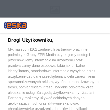
Drogi Użytkowniku,
My, naszych 1162 zaufanych partnerów oraz inne
Żaden utwór zamieszczony w serwisie nie może być powielany i
podmioty z Grupy ZPR Media uzyskujemy dostęp i
rozpowszechniany lub dalej rozpowszechniany w jakikolwiek sposób (w
tym także elektroniczny lub mechaniczny) na jakimkolwiek polu
przechowujemy informacje na urządzeniu oraz
eksploatacji w jakiejkolwiek formie, włącznie z umieszczaniem w
przetwarzamy dane osobowe, takie jak unikalne
Internecie bez pisemnej zgody właściciela praw. Jakiekolwiek użycie lub
identyfikatory, standardowe informacje wysyłane przez
wykorzystanie utworów w całości lub w części z naruszeniem prawa,
tzn. bez właściwej zgody, jest zabronione pod groźbą kary i może być
urządzenie czy dane przeglądania w celu zapewniania
ścigane prawnie.
spersonalizowanych reklam, wybór spersonalizowanych
treści, pomiar reklam i treści, badanie odbiorców oraz
ulepszanie usług. Za zgodą Użytkownika my i Zaufani
Partnerzy możemy używać dokładnych danych
geolokalizacyjnych oraz aktywnie skanować
charakterystykę urządzenia do celów identyfikacji.