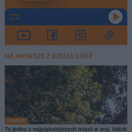
TERAZ
GRAMY
NAJNOWSZE Z DZIAŁU ŁÓDŹ
PODRÓŻE
To jedno z najpiękniejszych miast w woj. łódzk