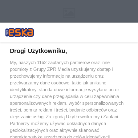
Drogi Użytkowniku,
My, naszych 1162 zaufanych partnerów oraz inne
Żaden utwór zamieszczony w serwisie nie może być powielany i
podmioty z Grupy ZPR Media uzyskujemy dostęp i
rozpowszechniany lub dalej rozpowszechniany w jakikolwiek sposób (w
tym także elektroniczny lub mechaniczny) na jakimkolwiek polu
przechowujemy informacje na urządzeniu oraz
eksploatacji w jakiejkolwiek formie, włącznie z umieszczaniem w
przetwarzamy dane osobowe, takie jak unikalne
Internecie bez pisemnej zgody właściciela praw. Jakiekolwiek użycie lub
identyfikatory, standardowe informacje wysyłane przez
wykorzystanie utworów w całości lub w części z naruszeniem prawa,
tzn. bez właściwej zgody, jest zabronione pod groźbą kary i może być
urządzenie czy dane przeglądania w celu zapewniania
ścigane prawnie.
spersonalizowanych reklam, wybór spersonalizowanych
treści, pomiar reklam i treści, badanie odbiorców oraz
ulepszanie usług. Za zgodą Użytkownika my i Zaufani
Partnerzy możemy używać dokładnych danych
geolokalizacyjnych oraz aktywnie skanować
charakterystykę urządzenia do celów identyfikacji.