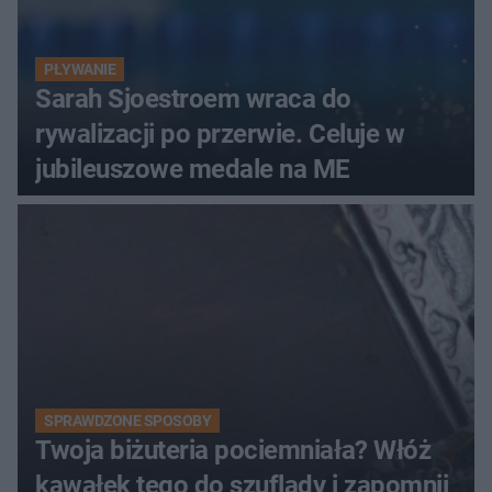
PŁYWANIE
Sarah Sjoestroem wraca do
rywalizacji po przerwie. Celuje w
jubileuszowe medale na ME
SPRAWDZONE SPOSOBY
Twoja biżuteria pociemniała? Włóż
kawałek tego do szuflady i zapomnij