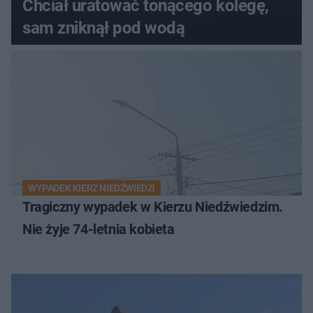
Chciał uratować tonącego kolegę,
sam zniknął pod wodą
WYPADEK KIERZ NIEDŹWIEDZI
Tragiczny wypadek w Kierzu Niedźwiedzim.
Nie żyje 74-letnia kobieta