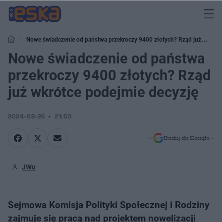
Nowe świadczenie od państwa przekroczy 9400 złotych? Rząd już
wkrótce podejmie decyzję
Nowe świadczenie od państwa
przekroczy 9400 złotych? Rząd
już wkrótce podejmie decyzję
2024-08-26
21:50
Dodaj do Google
JWu
Sejmowa Komisja Polityki Społecznej i Rodziny
zajmuje się pracą nad projektem nowelizacji