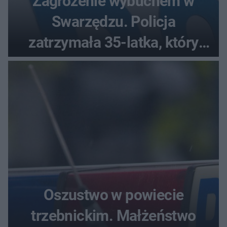
Zagrożenie wybuchem w
Swarzędzu. Policja
zatrzymała 35-latka, który
zgłosił ładunek w swoim
aucie
Oszustwo w powiecie
trzebnickim. Małżeństwo