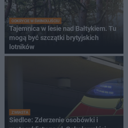
ODKRYCIE W ŚWINOUJŚCIU
Tajemnica w lesie nad Bałtykiem. Tu
mogą być szczątki brytyjskich
lotników
Z MIASTA
Siedlce: Zderzenie osobówki i