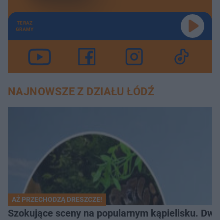
TERAZ
GRAMY
NAJNOWSZE Z DZIAŁU ŁÓDŹ
AŻ PRZECHODZĄ DRESZCZE!
Szokujące sceny na popularnym kąpielisku. Dwa p