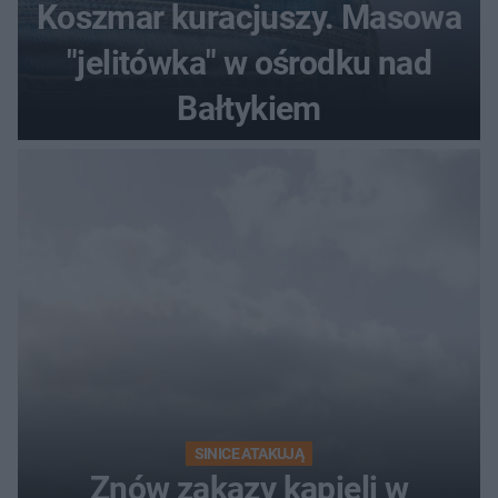
Koszmar kuracjuszy. Masowa
"jelitówka" w ośrodku nad
Bałtykiem
SINICE ATAKUJĄ
Znów zakazy kąpieli w