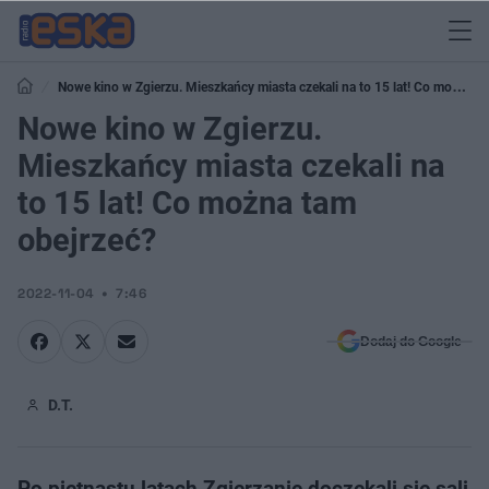
Nowe kino w Zgierzu. Mieszkańcy miasta czekali na to 15 lat! Co można
tam obejrzeć?
Nowe kino w Zgierzu.
Mieszkańcy miasta czekali na
to 15 lat! Co można tam
obejrzeć?
2022-11-04
7:46
Dodaj do Google
D.T.
Po piętnastu latach Zgierzanie doczekali się sali