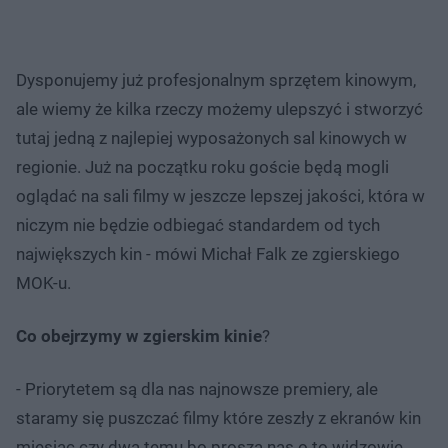
Dysponujemy już profesjonalnym sprzętem kinowym,
ale wiemy że kilka rzeczy możemy ulepszyć i stworzyć
tutaj jedną z najlepiej wyposażonych sal kinowych w
regionie. Już na początku roku goście będą mogli
oglądać na sali filmy w jeszcze lepszej jakości, która w
niczym nie będzie odbiegać standardem od tych
największych kin - mówi Michał Falk ze zgierskiego
MOK-u.
Co obejrzymy w zgierskim kinie
?
- Priorytetem są dla nas najnowsze premiery, ale
staramy się puszczać filmy które zeszły z ekranów kin
miesiąc czy dwa temu bo proszą nas o to widzowie.