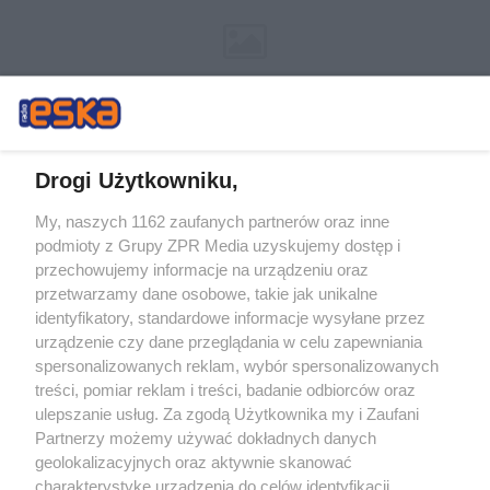
Drogi Użytkowniku,
My, naszych 1162 zaufanych partnerów oraz inne
Żaden utwór zamieszczony w serwisie nie może być powielany i
podmioty z Grupy ZPR Media uzyskujemy dostęp i
rozpowszechniany lub dalej rozpowszechniany w jakikolwiek sposób (w
tym także elektroniczny lub mechaniczny) na jakimkolwiek polu
przechowujemy informacje na urządzeniu oraz
eksploatacji w jakiejkolwiek formie, włącznie z umieszczaniem w Internecie
przetwarzamy dane osobowe, takie jak unikalne
bez pisemnej zgody właściciela praw. Jakiekolwiek użycie lub
wykorzystanie utworów w całości lub w części z naruszeniem prawa, tzn.
identyfikatory, standardowe informacje wysyłane przez
bez właściwej zgody, jest zabronione pod groźbą kary i może być ścigane
urządzenie czy dane przeglądania w celu zapewniania
prawnie.
spersonalizowanych reklam, wybór spersonalizowanych
treści, pomiar reklam i treści, badanie odbiorców oraz
ulepszanie usług. Za zgodą Użytkownika my i Zaufani
Partnerzy możemy używać dokładnych danych
geolokalizacyjnych oraz aktywnie skanować
charakterystykę urządzenia do celów identyfikacji.