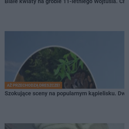
Białe kwiaty na grobie 11-letniego Wojtusia. Ch
AŻ PRZECHODZĄ DRESZCZE!
Szokujące sceny na popularnym kąpielisku. Dwa p