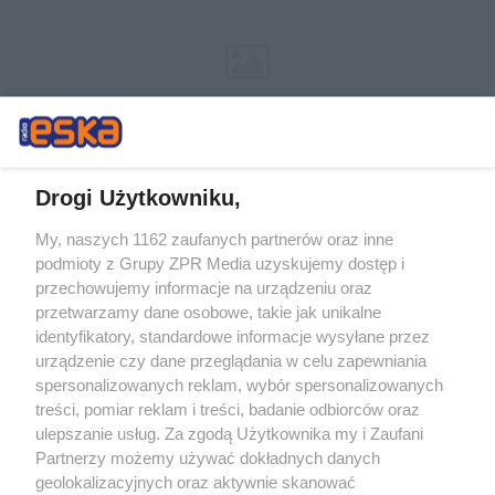
Drogi Użytkowniku,
My, naszych 1162 zaufanych partnerów oraz inne
Żaden utwór zamieszczony w serwisie nie może być powielany i
podmioty z Grupy ZPR Media uzyskujemy dostęp i
rozpowszechniany lub dalej rozpowszechniany w jakikolwiek sposób (w
przechowujemy informacje na urządzeniu oraz
tym także elektroniczny lub mechaniczny) na jakimkolwiek polu
eksploatacji w jakiejkolwiek formie, włącznie z umieszczaniem w
przetwarzamy dane osobowe, takie jak unikalne
Internecie bez pisemnej zgody właściciela praw. Jakiekolwiek użycie lub
identyfikatory, standardowe informacje wysyłane przez
wykorzystanie utworów w całości lub w części z naruszeniem prawa,
tzn. bez właściwej zgody, jest zabronione pod groźbą kary i może być
urządzenie czy dane przeglądania w celu zapewniania
ścigane prawnie.
spersonalizowanych reklam, wybór spersonalizowanych
treści, pomiar reklam i treści, badanie odbiorców oraz
ulepszanie usług. Za zgodą Użytkownika my i Zaufani
Partnerzy możemy używać dokładnych danych
geolokalizacyjnych oraz aktywnie skanować