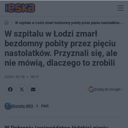
W szpitalu w Łodzi zmarł bezdomny pobity przez pięciu nastolatków.
Przyznali się, ale nie mówią, dlaczego to zrobili
W szpitalu w Łodzi zmarł
bezdomny pobity przez pięciu
nastolatków. Przyznali się, ale
nie mówią, dlaczego to zrobili
2024-10-16
18:11
Dodaj do Google
Dorota Witt
PAP.
W Dobroniu (województwo łódzkie) pięciu