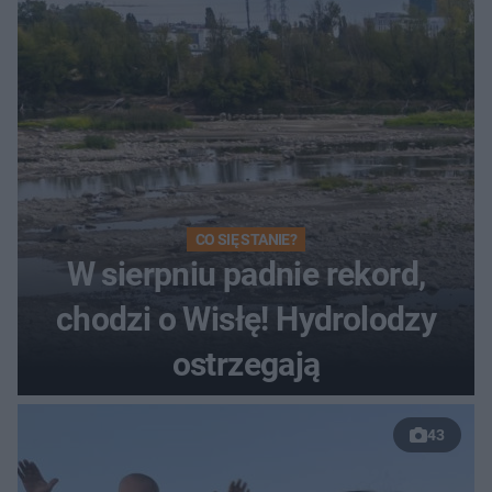
CO SIĘ STANIE?
W sierpniu padnie rekord,
chodzi o Wisłę! Hydrolodzy
ostrzegają
43