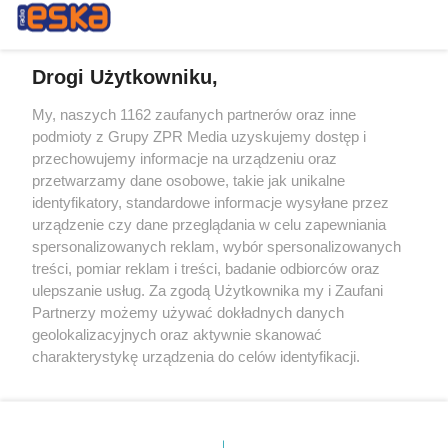
Drogi Użytkowniku,
My, naszych 1162 zaufanych partnerów oraz inne
Żaden utwór zamieszczony w serwisie nie może być powielany i
podmioty z Grupy ZPR Media uzyskujemy dostęp i
rozpowszechniany lub dalej rozpowszechniany w jakikolwiek sposób (w
tym także elektroniczny lub mechaniczny) na jakimkolwiek polu
przechowujemy informacje na urządzeniu oraz
eksploatacji w jakiejkolwiek formie, włącznie z umieszczaniem w
przetwarzamy dane osobowe, takie jak unikalne
Internecie bez pisemnej zgody właściciela praw. Jakiekolwiek użycie lub
identyfikatory, standardowe informacje wysyłane przez
wykorzystanie utworów w całości lub w części z naruszeniem prawa,
tzn. bez właściwej zgody, jest zabronione pod groźbą kary i może być
urządzenie czy dane przeglądania w celu zapewniania
ścigane prawnie.
spersonalizowanych reklam, wybór spersonalizowanych
treści, pomiar reklam i treści, badanie odbiorców oraz
ulepszanie usług. Za zgodą Użytkownika my i Zaufani
Partnerzy możemy używać dokładnych danych
geolokalizacyjnych oraz aktywnie skanować
charakterystykę urządzenia do celów identyfikacji.
Ponieważ cenimy Twoją prywatność, prosimy o zgodę na
O nas
korzystanie z tych technologii poprzez kliknięcie
Informacje prawne
„Akceptuję”. Zgoda jest dobrowolna i zawsze możesz ją
zmienić/wycofać klikając przycisk ustawień prywatności