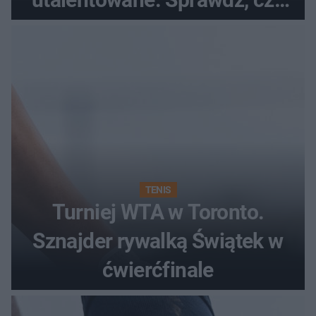
twój znak znajduje się na
liście
TENIS
Turniej WTA w Toronto.
Sznajder rywalką Świątek w
ćwierćfinale