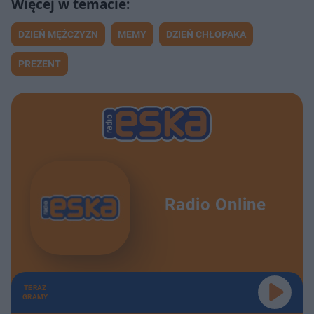
DZIEŃ MĘŻCZYZN
MEMY
DZIEŃ CHŁOPAKA
PREZENT
Radio Online
TERAZ
GRAMY