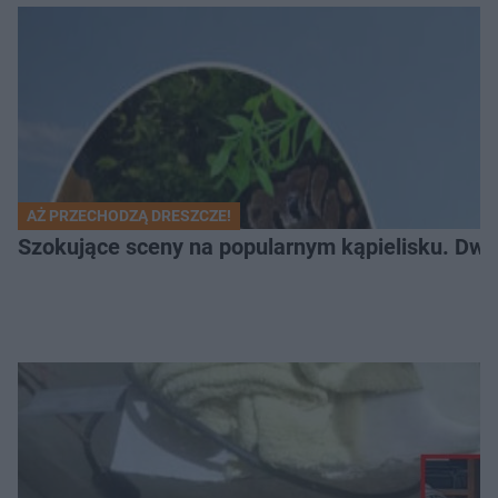
AŻ PRZECHODZĄ DRESZCZE!
Szokujące sceny na popularnym kąpielisku. Dwa p