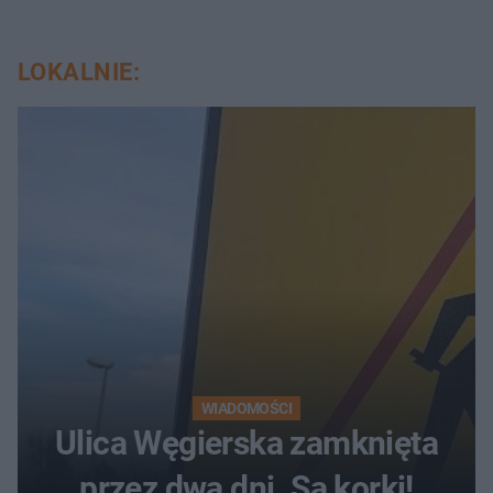
LOKALNIE:
WIADOMOŚCI
Ulica Węgierska zamknięta
przez dwa dni. Są korki!