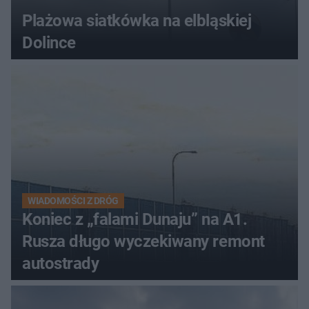
Plażowa siatkówka na elbląskiej
Dolince
WIADOMOŚCI Z DRÓG
Koniec z „falami Dunaju” na A1.
Rusza długo wyczekiwany remont
autostrady