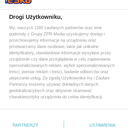
Drogi Użytkowniku,
My, naszych 1160 zaufanych partnerów oraz inne
Żaden utwór zamieszczony w serwisie nie może być powielany i
podmioty z Grupy ZPR Media uzyskujemy dostęp i
rozpowszechniany lub dalej rozpowszechniany w jakikolwiek sposób (w
tym także elektroniczny lub mechaniczny) na jakimkolwiek polu
przechowujemy informacje na urządzeniu oraz
eksploatacji w jakiejkolwiek formie, włącznie z umieszczaniem w
przetwarzamy dane osobowe, takie jak unikalne
Internecie bez pisemnej zgody właściciela praw. Jakiekolwiek użycie lub
identyfikatory, standardowe informacje wysyłane przez
wykorzystanie utworów w całości lub w części z naruszeniem prawa,
tzn. bez właściwej zgody, jest zabronione pod groźbą kary i może być
urządzenie czy dane przeglądania w celu zapewniania
ścigane prawnie.
spersonalizowanych reklam, wybór spersonalizowanych
treści, pomiar reklam i treści, badanie odbiorców oraz
ulepszanie usług. Za zgodą Użytkownika my i Zaufani
Partnerzy możemy używać dokładnych danych
geolokalizacyjnych oraz aktywnie skanować
charakterystykę urządzenia do celów identyfikacji.
Ponieważ cenimy Twoją prywatność, prosimy o zgodę na
O nas
korzystanie z tych technologii poprzez kliknięcie
Informacje prawne
„Akceptuję”. Zgoda jest dobrowolna i zawsze możesz ją
zmienić/wycofać klikając przycisk ustawień prywatności
PARTNERZY
USTAWIENIA
Nasze serwisy