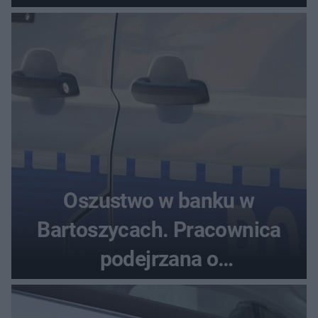
samochodu
Oszustwo w banku w
Bartoszycach. Pracownica
podejrzana o
przywłaszczenie 470 000 zł