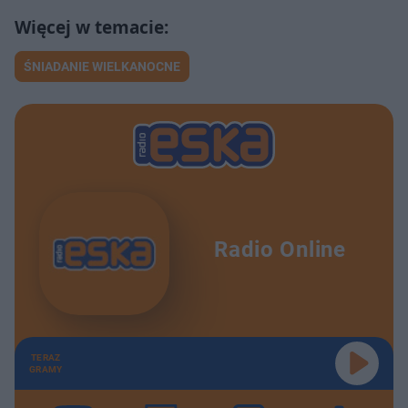
ŚNIADANIE WIELKANOCNE
Radio Online
TERAZ
GRAMY