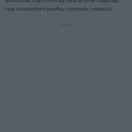
Narodzenia, chętni zbierają się przy stole i spędzają
czas na wspólnym posiłku, rozmowie i wsparciu.