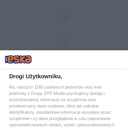
Drogi Użytkowniku,
My, naszych 1160 zaufanych partnerów oraz inne
Żaden utwór zamieszczony w serwisie nie może być powielany i
podmioty z Grupy ZPR Media uzyskujemy dostęp i
rozpowszechniany lub dalej rozpowszechniany w jakikolwiek sposób (w
tym także elektroniczny lub mechaniczny) na jakimkolwiek polu
przechowujemy informacje na urządzeniu oraz
eksploatacji w jakiejkolwiek formie, włącznie z umieszczaniem w
przetwarzamy dane osobowe, takie jak unikalne
Internecie bez pisemnej zgody właściciela praw. Jakiekolwiek użycie lub
identyfikatory, standardowe informacje wysyłane przez
wykorzystanie utworów w całości lub w części z naruszeniem prawa,
tzn. bez właściwej zgody, jest zabronione pod groźbą kary i może być
urządzenie czy dane przeglądania w celu zapewniania
ścigane prawnie.
spersonalizowanych reklam, wybór spersonalizowanych