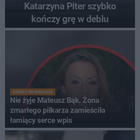
Katarzyna Piter szybko
kończy grę w deblu
ŚMIERĆ BRAMKARZA
Nie żyje Mateusz Bąk. Żona
zmarłego piłkarza zamieściła
łamiący serce wpis