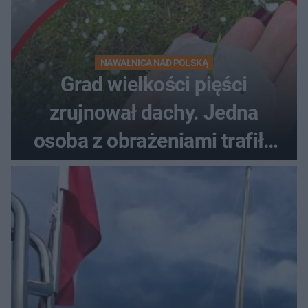
NAWAŁNICA NAD POLSKĄ
Grad wielkości pięści
zrujnował dachy. Jedna
osoba z obrażeniami trafiła
do szpitala