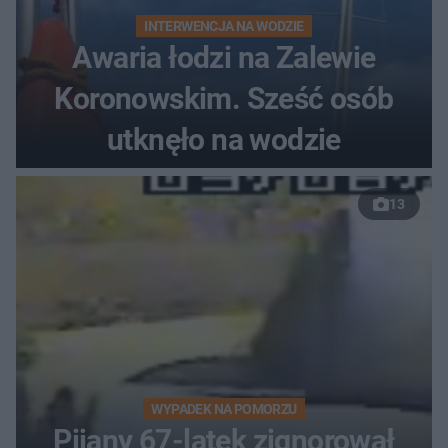
INTERWENCJA NA WODZIE
Awaria łodzi na Zalewie
Koronowskim. Sześć osób
utknęło na wodzie
13
WYPADEK NA POMORZU
Pijany 67-latek zignorował