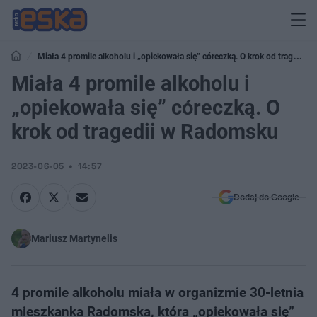
Miała 4 promile alkoholu i „opiekowała się” córeczką. O krok od tragedii
w Radomsku
Miała 4 promile alkoholu i
„opiekowała się” córeczką. O
krok od tragedii w Radomsku
2023-06-05
14:57
Dodaj do Google
Mariusz Martynelis
4 promile alkoholu miała w organizmie 30-letnia
mieszkanka Radomska, która „opiekowała się”