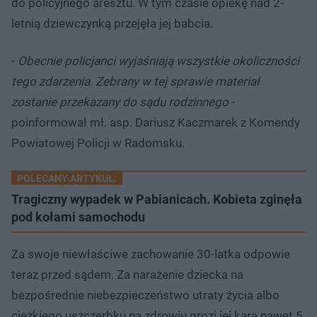
do policyjnego aresztu. W tym czasie opiekę nad 2-
letnią dziewczynką przejęła jej babcia.
-
Obecnie policjanci wyjaśniają wszystkie okoliczności
tego zdarzenia. Zebrany w tej sprawie materiał
zostanie przekazany do sądu rodzinnego
-
poinformował mł. asp. Dariusz Kaczmarek z Komendy
Powiatowej Policji w Radomsku.
POLECANY ARTYKUŁ:
Tragiczny wypadek w Pabianicach. Kobieta zginęła
pod kołami samochodu
Za swoje niewłaściwe zachowanie 30-latka odpowie
teraz przed sądem. Za narażenie dziecka na
bezpośrednie niebezpieczeństwo utraty życia albo
ciężkiego uszczerbku na zdrowiu grozi jej kara nawet 5