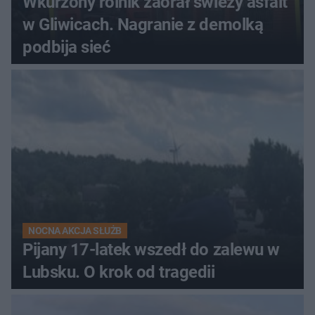
Wkurzony rolnik zaorał świeży asfalt
w Gliwicach. Nagranie z demolką
podbija sieć
NOCNA AKCJA SŁUŻB
Pijany 17-latek wszedł do zalewu w
Lubsku. O krok od tragedii