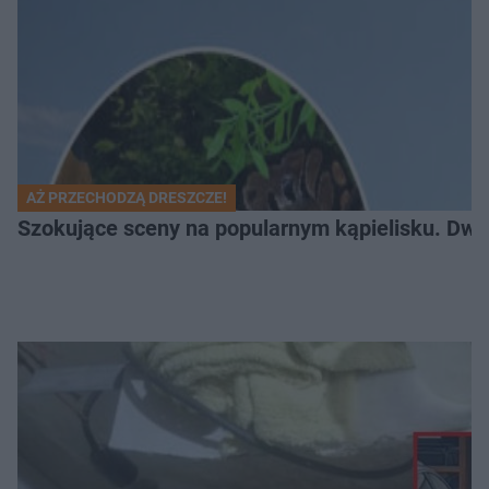
AŻ PRZECHODZĄ DRESZCZE!
Szokujące sceny na popularnym kąpielisku. Dwa p