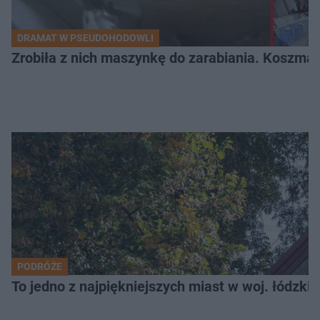
DRAMAT W PSEUDOHODOWLI
Zrobiła z nich maszynkę do zarabiania. Koszmar
PODRÓŻE
To jedno z najpiękniejszych miast w woj. łódzk