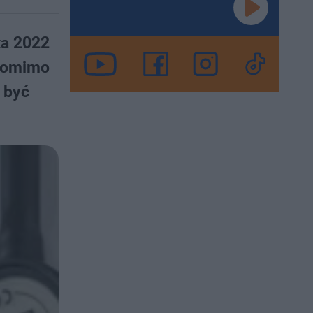
ka 2022
 Pomimo
 być