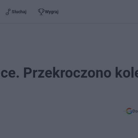
Słuchaj
Wygraj
ce. Przekroczono kol
Do