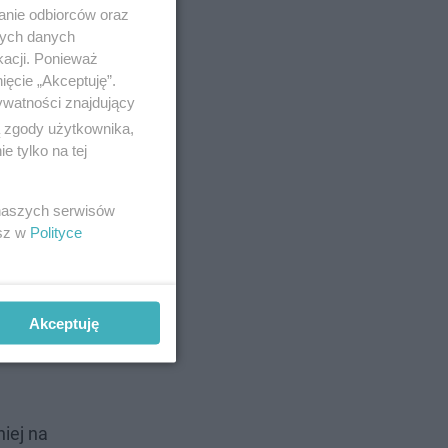
anie odbiorców oraz
nych danych
kacji. Ponieważ
ięcie „Akceptuję”.
ywatności znajdujący
ą zgody użytkownika,
 tylko na tej
 naszych serwisów
esz w
Polityce
Akceptuję
niej na