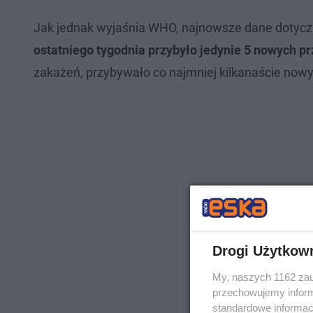
Jak jednak wyjaśnia WHO, najnowsze dane dotycz
ostatniego tygodnia przybyło jedynie 5 nowych p
zakażeń, przybywało co najmniej kilkanaście no
Drogi Użytkow
My, naszych 1162 zau
przechowujemy informa
standardowe informac