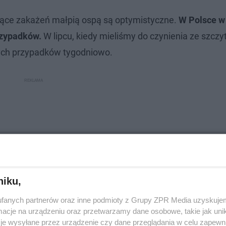
ące zakażeń małpią ospą są optymistyczne.
W Polsce w
rzypadków.
W lipcu, kiedy mieliśmy do czynienia ze szcz
wych przypadków tygodniowo.
niku,
fanych partnerów oraz inne podmioty z Grupy ZPR Media uzyskujem
cje na urządzeniu oraz przetwarzamy dane osobowe, takie jak unika
je wysyłane przez urządzenie czy dane przeglądania w celu zapewn