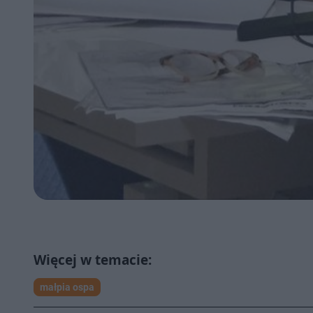
małpia ospa