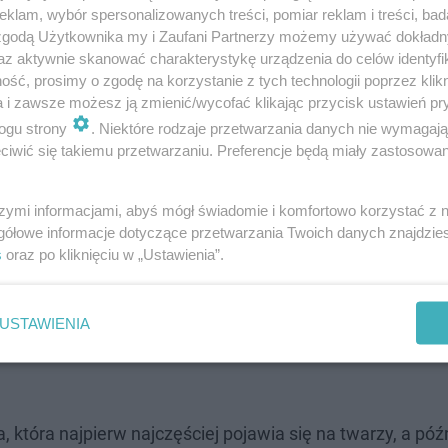
klam, wybór spersonalizowanych treści, pomiar reklam i treści, bad
 zgodą Użytkownika my i Zaufani Partnerzy możemy używać dokład
przez surowe wychowanie!
az aktywnie skanować charakterystykę urządzenia do celów identyfi
ść, prosimy o zgodę na korzystanie z tych technologii poprzez klikn
a i zawsze możesz ją zmienić/wycofać klikając przycisk ustawień pr
ogu strony
. Niektóre rodzaje przetwarzania danych nie wymagaj
iwić się takiemu przetwarzaniu. Preferencje będą miały zastosowanie
ują:
szymi informacjami, abyś mógł świadomie i komfortowo korzystać z
lsjusza
gółowe informacje dotyczące przetwarzania Twoich danych znajdzi
s
oraz po kliknięciu w „Ustawienia”.
węzłów chłonnych
USTAWIENIA
, która najpierw najczęściej pojawia się na twarzy, a póź