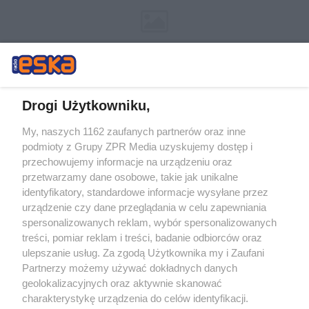
Drogi Użytkowniku,
My, naszych 1162 zaufanych partnerów oraz inne
Żaden utwór zamieszczony w serwisie nie może być powielany i
podmioty z Grupy ZPR Media uzyskujemy dostęp i
rozpowszechniany lub dalej rozpowszechniany w jakikolwiek sposób (w
tym także elektroniczny lub mechaniczny) na jakimkolwiek polu
przechowujemy informacje na urządzeniu oraz
eksploatacji w jakiejkolwiek formie, włącznie z umieszczaniem w
przetwarzamy dane osobowe, takie jak unikalne
Internecie bez pisemnej zgody właściciela praw. Jakiekolwiek użycie lub
identyfikatory, standardowe informacje wysyłane przez
wykorzystanie utworów w całości lub w części z naruszeniem prawa,
tzn. bez właściwej zgody, jest zabronione pod groźbą kary i może być
urządzenie czy dane przeglądania w celu zapewniania
ścigane prawnie.
spersonalizowanych reklam, wybór spersonalizowanych
treści, pomiar reklam i treści, badanie odbiorców oraz
ulepszanie usług. Za zgodą Użytkownika my i Zaufani
Partnerzy możemy używać dokładnych danych
geolokalizacyjnych oraz aktywnie skanować
charakterystykę urządzenia do celów identyfikacji.