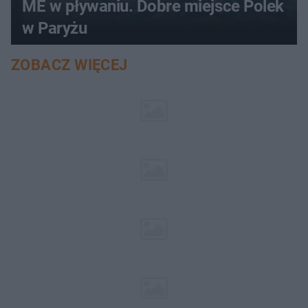
ME w pływaniu. Dobre miejsce Polek
w Paryżu
ZOBACZ WIĘCEJ