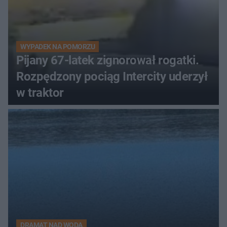
WYPADEK NA POMORZU
Pijany 67-latek zignorował rogatki.
Rozpędzony pociąg Intercity uderzył
w traktor
DRAMAT NAD WODĄ