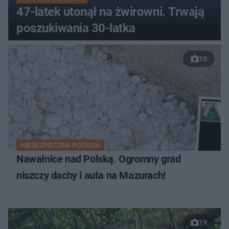
47-latek utonął na żwirowni. Trwają
poszukiwania 30-latka
10
NIEBEZPIECZNA POGODA
Nawałnice nad Polską. Ogromny grad
niszczy dachy i auta na Mazurach!
19