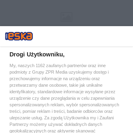
Drogi Użytkowniku,
My, naszych 1162 zaufanych partnerów oraz inne
Żaden utwór zamieszczony w serwisie nie może być powielany i
podmioty z Grupy ZPR Media uzyskujemy dostęp i
rozpowszechniany lub dalej rozpowszechniany w jakikolwiek sposób (w
tym także elektroniczny lub mechaniczny) na jakimkolwiek polu
przechowujemy informacje na urządzeniu oraz
eksploatacji w jakiejkolwiek formie, włącznie z umieszczaniem w Internecie
przetwarzamy dane osobowe, takie jak unikalne
bez pisemnej zgody właściciela praw. Jakiekolwiek użycie lub
wykorzystanie utworów w całości lub w części z naruszeniem prawa, tzn.
identyfikatory, standardowe informacje wysyłane przez
bez właściwej zgody, jest zabronione pod groźbą kary i może być ścigane
urządzenie czy dane przeglądania w celu zapewniania
prawnie.
spersonalizowanych reklam, wybór spersonalizowanych
treści, pomiar reklam i treści, badanie odbiorców oraz
ulepszanie usług. Za zgodą Użytkownika my i Zaufani
Partnerzy możemy używać dokładnych danych
geolokalizacyjnych oraz aktywnie skanować