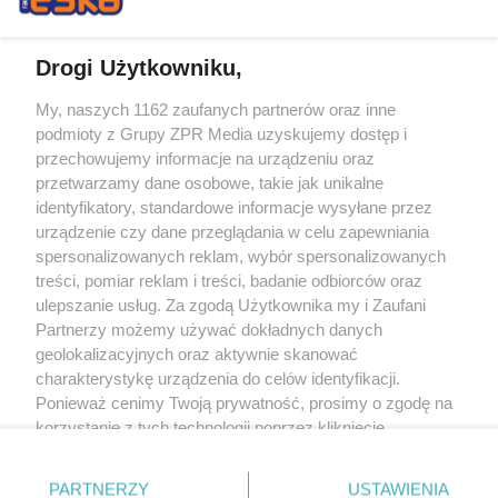
Drogi Użytkowniku,
My, naszych 1162 zaufanych partnerów oraz inne
Żaden utwór zamieszczony w serwisie nie może być powielany i
podmioty z Grupy ZPR Media uzyskujemy dostęp i
rozpowszechniany lub dalej rozpowszechniany w jakikolwiek sposób (w
tym także elektroniczny lub mechaniczny) na jakimkolwiek polu
przechowujemy informacje na urządzeniu oraz
eksploatacji w jakiejkolwiek formie, włącznie z umieszczaniem w Internecie
przetwarzamy dane osobowe, takie jak unikalne
bez pisemnej zgody właściciela praw. Jakiekolwiek użycie lub
identyfikatory, standardowe informacje wysyłane przez
wykorzystanie utworów w całości lub w części z naruszeniem prawa, tzn.
bez właściwej zgody, jest zabronione pod groźbą kary i może być ścigane
urządzenie czy dane przeglądania w celu zapewniania
prawnie.
spersonalizowanych reklam, wybór spersonalizowanych
treści, pomiar reklam i treści, badanie odbiorców oraz
ulepszanie usług. Za zgodą Użytkownika my i Zaufani
Partnerzy możemy używać dokładnych danych
geolokalizacyjnych oraz aktywnie skanować
charakterystykę urządzenia do celów identyfikacji.
Ponieważ cenimy Twoją prywatność, prosimy o zgodę na
O nas
korzystanie z tych technologii poprzez kliknięcie
Informacje prawne
„Akceptuję”. Zgoda jest dobrowolna i zawsze możesz ją
zmienić/wycofać klikając przycisk ustawień prywatności
Nasze serwisy
PARTNERZY
USTAWIENIA