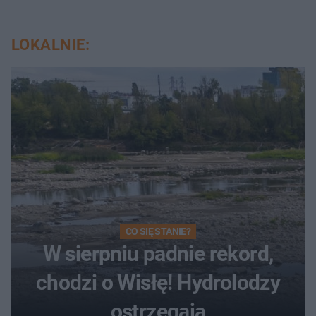
LOKALNIE:
CO SIĘ STANIE?
W sierpniu padnie rekord,
chodzi o Wisłę! Hydrolodzy
ostrzegają