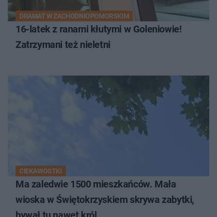
DRAMAT W ZACHODNIOPOMORSKIM
16-latek z ranami kłutymi w Goleniowie!
Zatrzymani też nieletni
CIEKAWOSTKI
Ma zaledwie 1500 mieszkańców. Mała
wioska w Świętokrzyskiem skrywa zabytki,
bywał tu nawet król