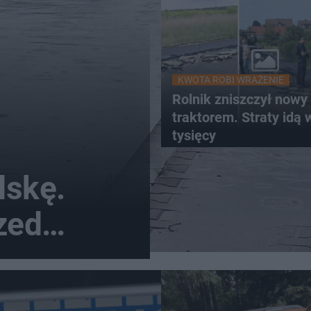
KWOTA ROBI WRAŻENIE
Rolnik zniszczył nowy 
traktorem. Straty idą 
tysięcy
lskę.
zed
adem