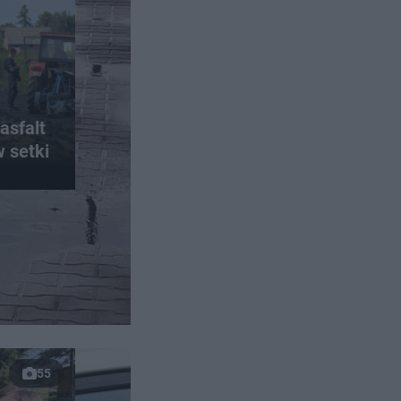
asfalt
w setki
55