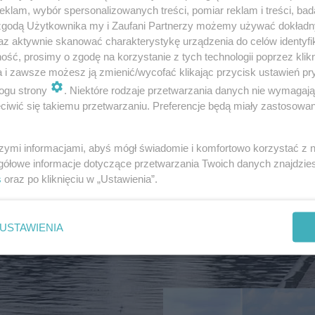
klam, wybór spersonalizowanych treści, pomiar reklam i treści, bad
 zgodą Użytkownika my i Zaufani Partnerzy możemy używać dokład
az aktywnie skanować charakterystykę urządzenia do celów identyfi
ść, prosimy o zgodę na korzystanie z tych technologii poprzez klikn
a i zawsze możesz ją zmienić/wycofać klikając przycisk ustawień pr
ogu strony
. Niektóre rodzaje przetwarzania danych nie wymagaj
BRUTALNY ATAK
iwić się takiemu przetwarzaniu. Preferencje będą miały zastosowanie
Mężczyzna, który nap
Ukraińców w Krakowie,
szymi informacjami, abyś mógł świadomie i komfortowo korzystać z
już w rękach policji. S
gółowe informacje dotyczące przetwarzania Twoich danych znajdzi
zgłosił
s
oraz po kliknięciu w „Ustawienia”.
USTAWIENIA