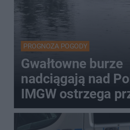
PROGNOZA POGODY
Gwałtowne burze
nadciągają nad Po
IMGW ostrzega pr
nawałnicami i gr