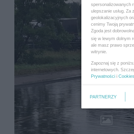
spersonalizowanych re
ulepszanie usług. Za
geolokalizacyjnych or
cenimy Twoją prywatno
Zgoda jest dobrowoln
się w lewym dolnym r
ale masz prawo sprzec
witrynie.
Zapoznaj się z poniż
internetowych. Szcze
Prywatności
i
Cookie
PARTNERZY