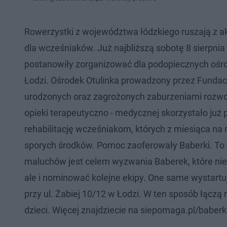
Rowerzystki z województwa łódzkiego ruszają z ak
dla wcześniaków. Już najbliższą sobotę 8 sierpnia
postanowiły zorganizować dla podopiecznych ośro
Łodzi. Ośrodek Otulinka prowadzony przez Fundacj
urodzonych oraz zagrożonych zaburzeniami rozwoju. 
opieki terapeutyczno - medycznej skorzystało już
rehabilitację wcześniakom, których z miesiąca na 
sporych środków. Pomoc zaoferowały Baberki. To gr
maluchów jest celem wyzwania Baberek, które nie
ale i nominować kolejne ekipy. One same wystartuj
przy ul. Żabiej 10/12 w Łodzi. W ten sposób łączą
dzieci. Więcej znajdziecie na ​siepomaga.pl/baberk