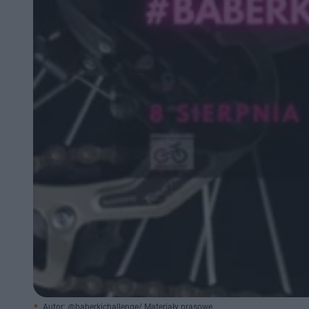
Autor: @baberkichallenge/ Materiały prasowe