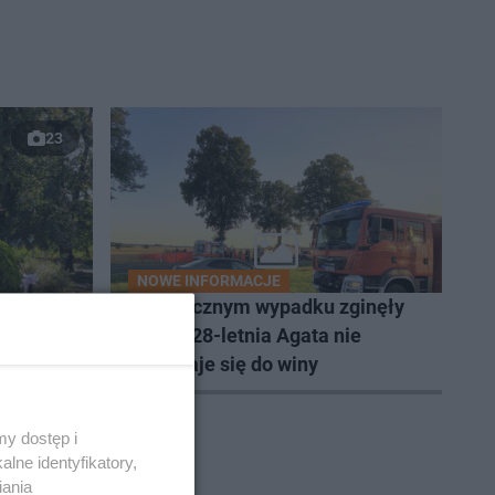
23
NOWE INFORMACJE
ych
W tragicznym wypadku zginęły
edyś
dzieci. 28-letnia Agata nie
zkańców
przyznaje się do winy
y dostęp i
lne identyfikatory,
iania