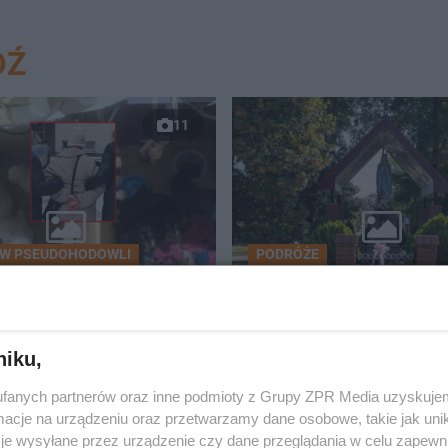
DŹ
11
 W PSEUDOHODOWLI
PODRÓŻE
z nich maszynkę do
To jedno z najpiękniejsz
ia. Koszmar 44 psów i 3
miast w woj. łódzkim. Ki
od Łodzią
było kurortem dla mies
Łodzi
niku,
fanych partnerów oraz inne podmioty z Grupy ZPR Media uzyskujem
cje na urządzeniu oraz przetwarzamy dane osobowe, takie jak unika
je wysyłane przez urządzenie czy dane przeglądania w celu zapewn