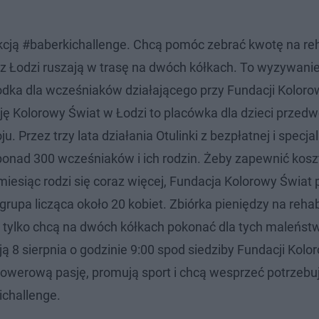
cją #baberkichallenge. Chcą pomóc zebrać kwotę na reh
 z Łodzi ruszają w trasę na dwóch kółkach. To wyzywanie
dka dla wcześniaków działającego przy Fundacji Koloro
ę Kolorowy Świat w Łodzi to placówka dla dzieci przed
Przez trzy lata działania Otulinki z bezpłatnej i specjal
 ponad 300 wcześniaków i ich rodzin. Żeby zapewnić kos
miesiąc rodzi się coraz więcej, Fundacja Kolorowy Świat 
upa licząca około 20 kobiet. Zbiórka pieniędzy na rehabi
 tylko chcą na dwóch kółkach pokonać dla tych maleńst
ą 8 sierpnia o godzinie 9:00 spod siedziby Fundacji Kolo
 rowerową pasję, promują sport i chcą wesprzeć potrzebu
ichallenge.