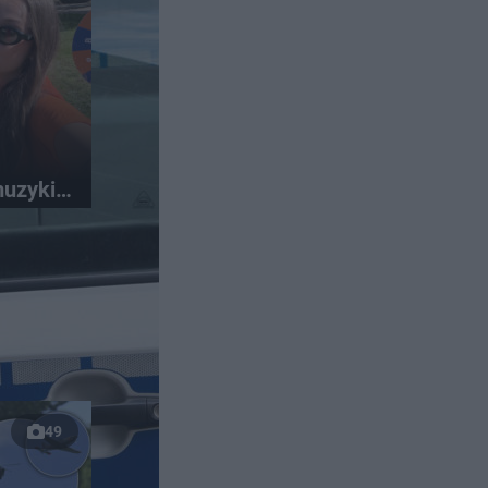
muzyki i
49