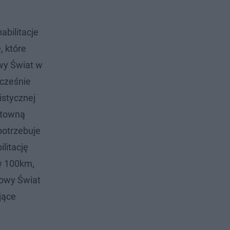
abilitacje
, które
wy Świat w
wcześnie
istycznej
ztowną
potrzebuje
litację
w 100km,
rowy Świat
jące