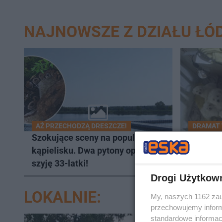
NAJNOWSZE Z DZIAŁU ŁÓ
AŻ PRZECHODZĄ DRESZCZE!
DRAMAT
Szokujące sceny na popularnym
Zrobiła 
kąpielisku. Dwa pytony oplotły
zarabian
szyję 33-latki!
kotów p
Drogi Użytkow
LOKALNIE:
My, naszych 1162 zau
przechowujemy informa
standardowe informac