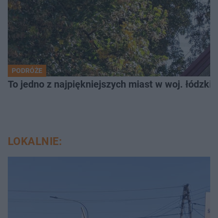
PODRÓŻE
To jedno z najpiękniejszych miast w woj. łódzk
LOKALNIE: