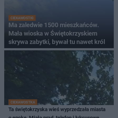
CIEKAWOSTKI
Ma zaledwie 1500 mieszkańców.
Mała wioska w Świętokrzyskiem
skrywa zabytki, bywał tu nawet król
CIEKAWOSTKA
Ta świętokrzyska wieś wyprzedzała miasta
o epokę. Miała prąd, telefon i luksusowe