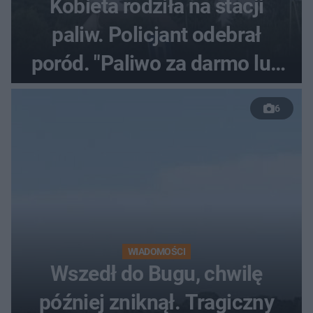
Kobieta rodziła na stacji
paliw. Policjant odebrał
poród. "Paliwo za darmo lub
50 %!"
6
WIADOMOŚCI
Wszedł do Bugu, chwilę
później zniknął. Tragiczny