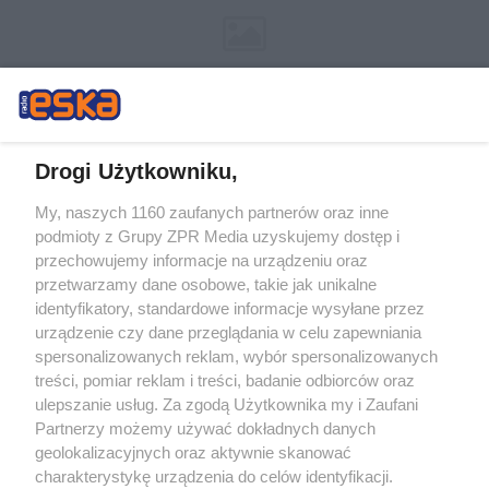
Drogi Użytkowniku,
My, naszych 1160 zaufanych partnerów oraz inne
Żaden utwór zamieszczony w serwisie nie może być powielany i
podmioty z Grupy ZPR Media uzyskujemy dostęp i
rozpowszechniany lub dalej rozpowszechniany w jakikolwiek sposób (w
tym także elektroniczny lub mechaniczny) na jakimkolwiek polu
przechowujemy informacje na urządzeniu oraz
eksploatacji w jakiejkolwiek formie, włącznie z umieszczaniem w Internecie
przetwarzamy dane osobowe, takie jak unikalne
bez pisemnej zgody właściciela praw. Jakiekolwiek użycie lub
wykorzystanie utworów w całości lub w części z naruszeniem prawa, tzn.
identyfikatory, standardowe informacje wysyłane przez
bez właściwej zgody, jest zabronione pod groźbą kary i może być ścigane
urządzenie czy dane przeglądania w celu zapewniania
prawnie.
spersonalizowanych reklam, wybór spersonalizowanych
treści, pomiar reklam i treści, badanie odbiorców oraz
ulepszanie usług. Za zgodą Użytkownika my i Zaufani
Partnerzy możemy używać dokładnych danych
geolokalizacyjnych oraz aktywnie skanować
charakterystykę urządzenia do celów identyfikacji.