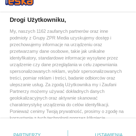
Drogi Użytkowniku,
My, naszych 1162 zaufanych partnerów oraz inne
Żaden utwór zamieszczony w serwisie nie może być powielany i
podmioty z Grupy ZPR Media uzyskujemy dostęp i
rozpowszechniany lub dalej rozpowszechniany w jakikolwiek sposób (w
tym także elektroniczny lub mechaniczny) na jakimkolwiek polu
przechowujemy informacje na urządzeniu oraz
eksploatacji w jakiejkolwiek formie, włącznie z umieszczaniem w Internecie
przetwarzamy dane osobowe, takie jak unikalne
bez pisemnej zgody właściciela praw. Jakiekolwiek użycie lub
wykorzystanie utworów w całości lub w części z naruszeniem prawa, tzn.
identyfikatory, standardowe informacje wysyłane przez
bez właściwej zgody, jest zabronione pod groźbą kary i może być ścigane
urządzenie czy dane przeglądania w celu zapewniania
prawnie.
spersonalizowanych reklam, wybór spersonalizowanych
treści, pomiar reklam i treści, badanie odbiorców oraz
ulepszanie usług. Za zgodą Użytkownika my i Zaufani
Partnerzy możemy używać dokładnych danych
geolokalizacyjnych oraz aktywnie skanować
charakterystykę urządzenia do celów identyfikacji.
O nas
Ponieważ cenimy Twoją prywatność, prosimy o zgodę na
korzystanie z tych technologii poprzez kliknięcie
Informacje prawne
„Akceptuję”. Zgoda jest dobrowolna i zawsze możesz ją
zmienić/wycofać klikając przycisk ustawień prywatności
Nasze serwisy
PARTNERZY
USTAWIENIA