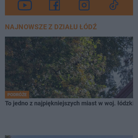
NAJNOWSZE Z DZIAŁU ŁÓDŹ
PODRÓŻE
To jedno z najpiękniejszych miast w woj. łódzk