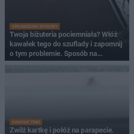
SPRAWDZONE SPOSOBY
Twoja biżuteria pociemniała? Włóż
kawałek tego do szuflady i zapomnij
o tym problemie. Sposób na
pociemniałą biżuterię
DOMOWE TRIKI
Zwilż kartkę i połóż na parapecie.