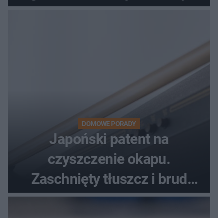
DOMOWE PORADY
Japoński patent na
czyszczenie okapu.
Zaschnięty tłuszcz i brud
znikną bez szorowania