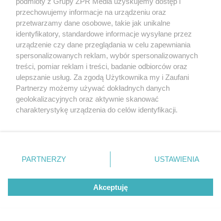
podmioty z Grupy ZPR Media uzyskujemy dostęp i
przechowujemy informacje na urządzeniu oraz
przetwarzamy dane osobowe, takie jak unikalne
identyfikatory, standardowe informacje wysyłane przez
urządzenie czy dane przeglądania w celu zapewniania
spersonalizowanych reklam, wybór spersonalizowanych
treści, pomiar reklam i treści, badanie odbiorców oraz
ulepszanie usług. Za zgodą Użytkownika my i Zaufani
Partnerzy możemy używać dokładnych danych
geolokalizacyjnych oraz aktywnie skanować
RZADKIE IMIONA
charakterystykę urządzenia do celów identyfikacji.
To imię brzmi jak nazwa
Ponieważ cenimy Twoją prywatność, prosimy o zgodę na
korzystanie z tych technologii poprzez kliknięcie
europejskiego kraju. W
„Akceptuję”. Zgoda jest dobrowolna i zawsze możesz ją
zmienić/wycofać klikając przycisk ustawień prywatności
Polsce nosi je zaledwie 3
PARTNERZY
USTAWIENIA
znajdujący się w lewym dolnym rogu strony
. Niektóre
kobiety
rodzaje przetwarzania danych nie wymagają zgody
Akceptuję
użytkownika, ale masz prawo sprzeciwić się takiemu
przetwarzaniu. Preferencje będą miały zastosowanie tylko
na tej witrynie.