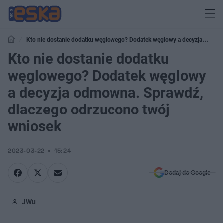
Kto nie dostanie dodatku węglowego? Dodatek węglowy a decyzja
odmowna. Sprawdź, dlaczego odrzucono twój wniosek
Kto nie dostanie dodatku
węglowego? Dodatek węglowy
a decyzja odmowna. Sprawdź,
dlaczego odrzucono twój
wniosek
2023-03-22
15:24
Dodaj do Google
JWu