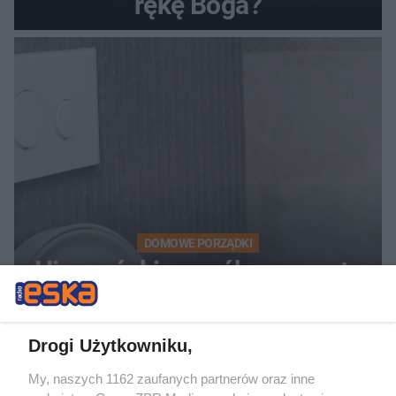
rękę Boga?
DOMOWE PORZĄDKI
Hiszpański sposób na czystą
toaletę. Rozpuszcza kamień i
osady przez noc
Drogi Użytkowniku,
My, naszych 1162 zaufanych partnerów oraz inne