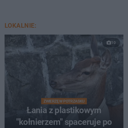
LOKALNIE:
10
ZWIERZĘ W POTRZASKU
Łania z plastikowym
"kołnierzem" spaceruje po