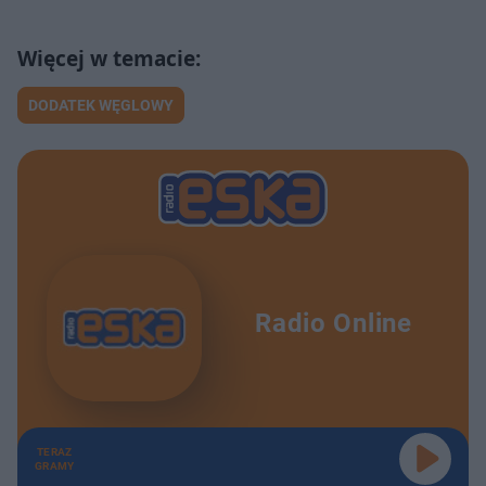
DODATEK WĘGLOWY
Radio Online
TERAZ
GRAMY