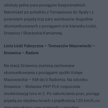
obsłuży jedna para pociągów bezpośrednich.
Natomiast po południu z Tomaszowa do Spały i z
powrotem pojadą trzy pary autobusów dogodnie
skomunikowanych z pociągami z/w kierunku Łodzi,
Drzewicy i Skarżyska-Kamiennej.
Linia Łódź Fabryczna – Tomaszów Mazowiecki –
Drzewica – Radom
Na stacji Drzewica zostaną zachowane
skomunikowania z pociągami spółki Koleje
Mazowieckie – KM do/z Radomia. Na odcinku
Drzewica – Wolanów PKP PLK rozpocznie
modernizację toru nr 2. Po zakończeniu prac, pociągi
pojadą po obydwu torach z prędkością 120 km/h, co
znacznie skróci czas przejazdu i umożliwi