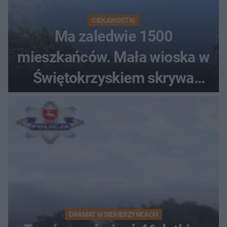
CIEKAWOSTKI
Ma zaledwie 1500
mieszkańców. Mała wioska w
Świętokrzyskiem skrywa
zabytki, bywał tu nawet król
DRAMAT W SIEKIERZYŃCACH