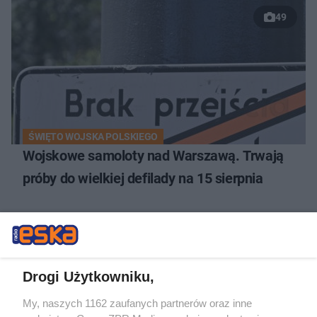
49
ŚWIĘTO WOJSKA POLSKIEGO
Wojskowe samoloty nad Warszawą. Trwają
próby do wielkiej defilady na 15 sierpnia
Drogi Użytkowniku,
My, naszych 1162 zaufanych partnerów oraz inne