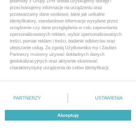
podmioty z Grupy ZPR Media uzyskujemy dostęp i
przechowujemy informacje na urządzeniu oraz
przetwarzamy dane osobowe, takie jak unikalne
identyfikatory, standardowe informacje wysyłane przez
Sinice Krynica Morska. Czy w Krynicy
urządzenie czy dane przeglądania w celu zapewniania
spersonalizowanych reklam, wybór spersonalizowanych
Morskiej można się kąpać 08.08? Flaga,
treści, pomiar reklam i treści, badanie odbiorców oraz
warunki pogodowe
ulepszanie usług. Za zgodą Użytkownika my i Zaufani
Partnerzy możemy używać dokładnych danych
geolokalizacyjnych oraz aktywnie skanować
NAJNOWSZE NEWSY:
charakterystykę urządzenia do celów identyfikacji.
Ponieważ cenimy Twoją prywatność, prosimy o zgodę na
korzystanie z tych technologii poprzez kliknięcie
„Akceptuję”. Zgoda jest dobrowolna i zawsze możesz ją
zmienić/wycofać klikając przycisk ustawień prywatności
PARTNERZY
USTAWIENIA
znajdujący się w lewym dolnym rogu strony
. Niektóre
rodzaje przetwarzania danych nie wymagają zgody
Akceptuję
użytkownika, ale masz prawo sprzeciwić się takiemu
przetwarzaniu. Preferencje będą miały zastosowanie tylko
na tej witrynie.