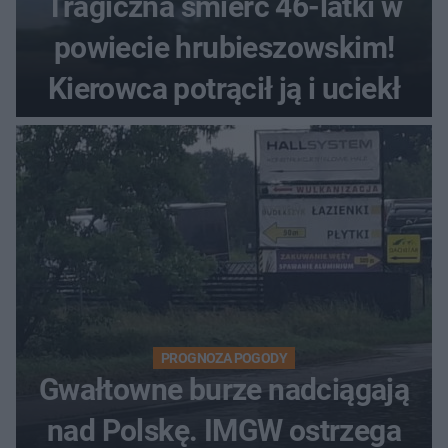
Tragiczna śmierć 46-latki w
powiecie hrubieszowskim!
Kierowca potrącił ją i uciekł
PROGNOZA POGODY
Gwałtowne burze nadciągają
nad Polskę. IMGW ostrzega