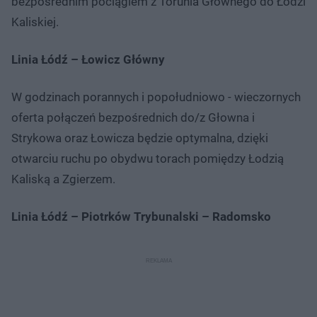
bezpośrednim pociągiem z Torunia Głównego do Łodzi
Kaliskiej.
Linia Łódź – Łowicz Główny
W godzinach porannych i popołudniowo - wieczornych
oferta połączeń bezpośrednich do/z Głowna i
Strykowa oraz Łowicza będzie optymalna, dzięki
otwarciu ruchu po obydwu torach pomiędzy Łodzią
Kaliską a Zgierzem.
Linia Łódź – Piotrków Trybunalski – Radomsko