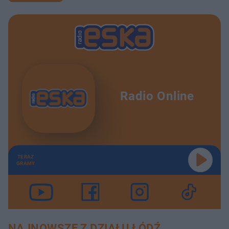
Radio Online
TERAZ
GRAMY
NAJNOWSZE Z DZIAŁU ŁÓDŹ