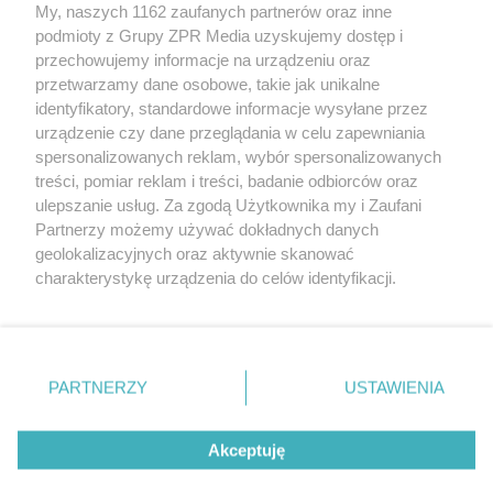
My, naszych 1162 zaufanych partnerów oraz inne
Żaden utwór zamieszczony w serwisie nie może być powielany i
podmioty z Grupy ZPR Media uzyskujemy dostęp i
rozpowszechniany lub dalej rozpowszechniany w jakikolwiek sposób (w
tym także elektroniczny lub mechaniczny) na jakimkolwiek polu
przechowujemy informacje na urządzeniu oraz
eksploatacji w jakiejkolwiek formie, włącznie z umieszczaniem w
przetwarzamy dane osobowe, takie jak unikalne
Internecie bez pisemnej zgody właściciela praw. Jakiekolwiek użycie lub
identyfikatory, standardowe informacje wysyłane przez
wykorzystanie utworów w całości lub w części z naruszeniem prawa,
tzn. bez właściwej zgody, jest zabronione pod groźbą kary i może być
urządzenie czy dane przeglądania w celu zapewniania
ścigane prawnie.
spersonalizowanych reklam, wybór spersonalizowanych
treści, pomiar reklam i treści, badanie odbiorców oraz
ulepszanie usług. Za zgodą Użytkownika my i Zaufani
Partnerzy możemy używać dokładnych danych
geolokalizacyjnych oraz aktywnie skanować
charakterystykę urządzenia do celów identyfikacji.
Ponieważ cenimy Twoją prywatność, prosimy o zgodę na
O nas
korzystanie z tych technologii poprzez kliknięcie
Informacje prawne
„Akceptuję”. Zgoda jest dobrowolna i zawsze możesz ją
zmienić/wycofać klikając przycisk ustawień prywatności
PARTNERZY
USTAWIENIA
Nasze serwisy
znajdujący się w lewym dolnym rogu strony
. Niektóre
rodzaje przetwarzania danych nie wymagają zgody
© 2026 Grupa ZPR Media
Akceptuję
użytkownika, ale masz prawo sprzeciwić się takiemu
przetwarzaniu. Preferencje będą miały zastosowanie tylko