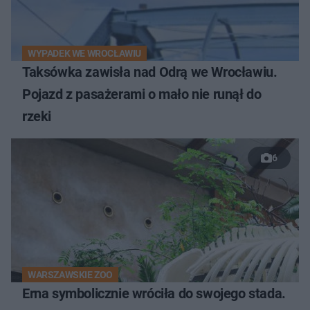
WYPADEK WE WROCŁAWIU
Taksówka zawisła nad Odrą we Wrocławiu.
Pojazd z pasażerami o mało nie runął do
rzeki
6
WARSZAWSKIE ZOO
Erna symbolicznie wróciła do swojego stada.