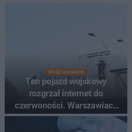
SPRZĘT WOJSKOWY
Ten pojazd wojskowy
rozgrzał internet do
czerwoności. Warszawiacy
pytali, czy to Mad Max!