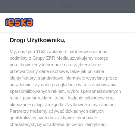
Drogi Użytkowniku,
My, naszych 1162 zaufanych partnerów oraz inne
Żaden utwór zamieszczony w serwisie nie może być powielany i
podmioty z Grupy ZPR Media uzyskujemy dostęp i
rozpowszechniany lub dalej rozpowszechniany w jakikolwiek sposób (w
przechowujemy informacje na urządzeniu oraz
tym także elektroniczny lub mechaniczny) na jakimkolwiek polu
eksploatacji w jakiejkolwiek formie, włącznie z umieszczaniem w
przetwarzamy dane osobowe, takie jak unikalne
Internecie bez pisemnej zgody właściciela praw. Jakiekolwiek użycie lub
identyfikatory, standardowe informacje wysyłane przez
wykorzystanie utworów w całości lub w części z naruszeniem prawa,
tzn. bez właściwej zgody, jest zabronione pod groźbą kary i może być
urządzenie czy dane przeglądania w celu zapewniania
ścigane prawnie.
spersonalizowanych reklam, wybór spersonalizowanych
treści, pomiar reklam i treści, badanie odbiorców oraz
ulepszanie usług. Za zgodą Użytkownika my i Zaufani
Partnerzy możemy używać dokładnych danych
geolokalizacyjnych oraz aktywnie skanować
charakterystykę urządzenia do celów identyfikacji.
Ponieważ cenimy Twoją prywatność, prosimy o zgodę na
O nas