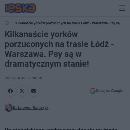
Kilkanaście yorków porzuconych na trasie Łódź - Warszawa. Psy są w
dramatycznym stanie!
Kilkanaście yorków
porzuconych na trasie Łódź -
Warszawa. Psy są w
dramatycznym stanie!
2023-04-05
14:58
Dodaj do Google
Katarzyna Bastrzyk
Do nieludzkiego zachowania doszło na trasie