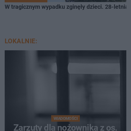
W tragicznym wypadku zginęły dzieci. 28-letnia 
LOKALNIE:
WIADOMOŚCI
Zarzuty dla nożownika z os.