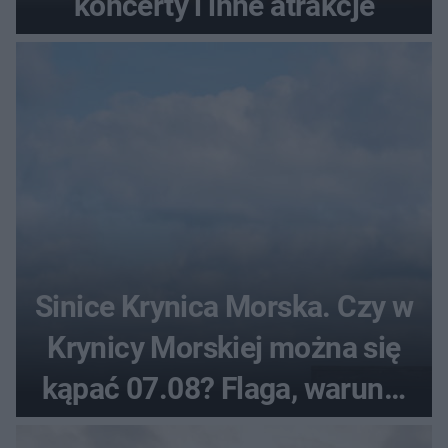
koncerty i inne atrakcje
Sinice Krynica Morska. Czy w
Krynicy Morskiej można się
kąpać 07.08? Flaga, warunki
pogodowe