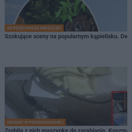
AŻ PRZECHODZĄ DRESZCZE!
Szokujące sceny na popularnym kąpielisku. Dwa p
DRAMAT W PSEUDOHODOWLI
Zrobiła z nich maszynkę do zarabiania. Koszmar