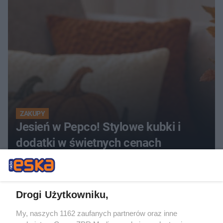
ZAKUPY
Jesień w Pepco! Stylowe kubki i
dodatki w świetnych cenach
5
Drogi Użytkowniku,
My, naszych 1162 zaufanych partnerów oraz inne