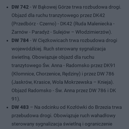
DW 742
- W Bąkowej Górze trwa rozbudowa drogi.
Objazd dla ruchu tranzytowego przez DK42
(Przedbórz - Czerno) - DK42 (Ruda Maleniecka -
Żarnów - Paradyż - Sulejów – Włodzimierzów).
DW 784
- W Ciężkowicach trwa rozbudowa drogi
wojewódzkiej. Ruch sterowany sygnalizacja
świetlną. Obowiązuje objazd dla ruchu
tranzytowego Św. Anna - Radomsko przez DK91
(Kłomnice, Chorzenice, Rędziny) i przez DW 786
(Jaskrów, Krasice, Wola Mokrzewska – Knieja).
Objazd Radomsko - Św. Anna przez DW 786 i DK
91).
DW 483
– Na odcinku od Kozłówki do Brzezia trwa
przebudowa drogi. Obowiązuje ruch wahadłowy
sterowany sygnalizacja świetlną i ograniczenie