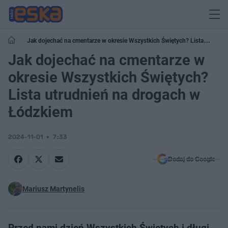
Jak dojechać na cmentarze w okresie Wszystkich Świętych? Lista
utrudnień na drogach w Łódzkiem
Jak dojechać na cmentarze w
okresie Wszystkich Świętych?
Lista utrudnień na drogach w
Łódzkiem
2024-11-01
7:33
Dodaj do Google
Mariusz Martynelis
Przed nami dzień Wszystkich Świętych i długi