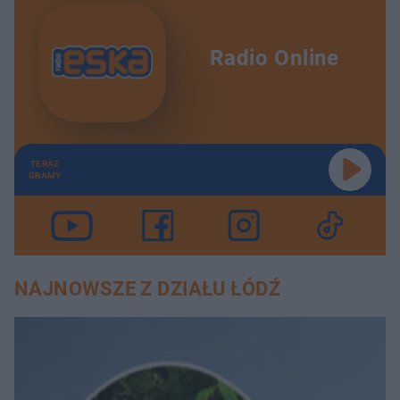
Radio Online
TERAZ
GRAMY
NAJNOWSZE Z DZIAŁU ŁÓDŹ