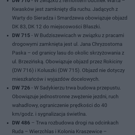
DW 710
- W związku z remontem odcinek Warta –
Kwasków jest zamknięty dla ruchu. Jadących z
Warty do Sieradza i Smardzewa obowiązuje objazd
DK 83, DK 12 do miejscowości Błaszki.
DW 715
- W Budziszewicach w związku z pracami
drogowymi zamknięta jest ul. Jana Chryzostoma
Paska – od granicy lasu do okolic skrzyżowania z
ul. Brzezińską. Obowiązuje objazd przez Rokiciny
(DW 716) i Koluszki (DW 715). Objazd nie dotyczy
mieszkańców i wyjazdów docelowych.
DW 726
- W Sadykierzu trwa budowa przepustu.
Obowiązuje jednostronne zwężenie jezdni, ruch
wahadłowy, ograniczenie prędkości do 40
km/godz. i sygnalizacja świetlna.
DW 486
– Trwa rozbudowa drogi na odcinkach
Ruda – Wierzchlas i Kolonia Kraszewice –