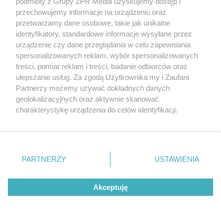
podmioty z Grupy ZPR Media uzyskujemy dostęp i
przechowujemy informacje na urządzeniu oraz
przetwarzamy dane osobowe, takie jak unikalne
identyfikatory, standardowe informacje wysyłane przez
urządzenie czy dane przeglądania w celu zapewniania
TEST OSOBOWOŚCI
spersonalizowanych reklam, wybór spersonalizowanych
Psychotest. Wybierz jeden kwiat i
treści, pomiar reklam i treści, badanie odbiorców oraz
sprawdź, jaki masz typ osobowości
ulepszanie usług. Za zgodą Użytkownika my i Zaufani
Partnerzy możemy używać dokładnych danych
geolokalizacyjnych oraz aktywnie skanować
ZOBACZ WIĘCEJ
charakterystykę urządzenia do celów identyfikacji.
Ponieważ cenimy Twoją prywatność, prosimy o zgodę na
korzystanie z tych technologii poprzez kliknięcie
„Akceptuję”. Zgoda jest dobrowolna i zawsze możesz ją
zmienić/wycofać klikając przycisk ustawień prywatności
PARTNERZY
USTAWIENIA
znajdujący się w lewym dolnym rogu strony
. Niektóre
rodzaje przetwarzania danych nie wymagają zgody
Akceptuję
użytkownika, ale masz prawo sprzeciwić się takiemu
przetwarzaniu. Preferencje będą miały zastosowanie tylko
na tej witrynie.