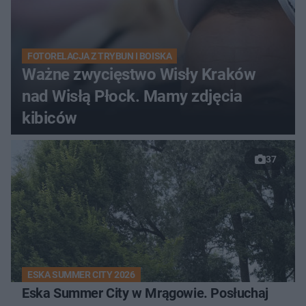
FOTORELACJA Z TRYBUN I BOISKA
Ważne zwycięstwo Wisły Kraków
nad Wisłą Płock. Mamy zdjęcia
kibiców
37
ESKA SUMMER CITY 2026
Eska Summer City w Mrągowie. Posłuchaj