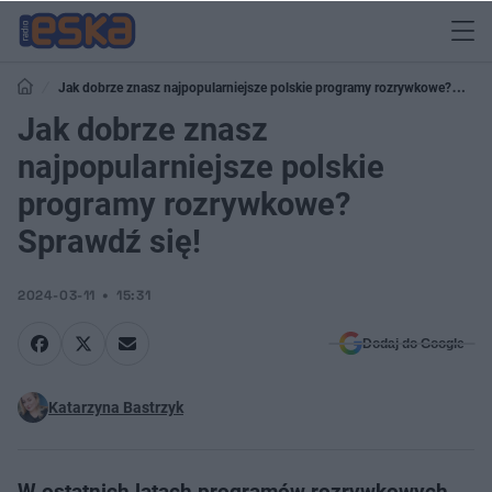
Jak dobrze znasz najpopularniejsze polskie programy rozrywkowe?
Sprawdź się!
Jak dobrze znasz
najpopularniejsze polskie
programy rozrywkowe?
Sprawdź się!
2024-03-11
15:31
Dodaj do Google
Katarzyna Bastrzyk
W ostatnich latach programów rozrywkowych