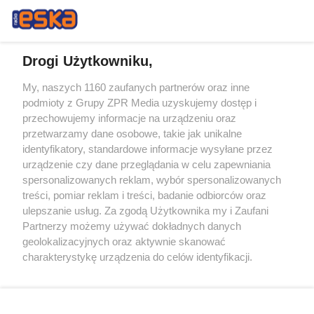
Drogi Użytkowniku,
My, naszych 1160 zaufanych partnerów oraz inne
Żaden utwór zamieszczony w serwisie nie może być powielany i
podmioty z Grupy ZPR Media uzyskujemy dostęp i
rozpowszechniany lub dalej rozpowszechniany w jakikolwiek sposób (w
przechowujemy informacje na urządzeniu oraz
tym także elektroniczny lub mechaniczny) na jakimkolwiek polu
eksploatacji w jakiejkolwiek formie, włącznie z umieszczaniem w
przetwarzamy dane osobowe, takie jak unikalne
Internecie bez pisemnej zgody właściciela praw. Jakiekolwiek użycie lub
identyfikatory, standardowe informacje wysyłane przez
wykorzystanie utworów w całości lub w części z naruszeniem prawa,
tzn. bez właściwej zgody, jest zabronione pod groźbą kary i może być
urządzenie czy dane przeglądania w celu zapewniania
ścigane prawnie.
spersonalizowanych reklam, wybór spersonalizowanych
treści, pomiar reklam i treści, badanie odbiorców oraz
ulepszanie usług. Za zgodą Użytkownika my i Zaufani
Partnerzy możemy używać dokładnych danych
geolokalizacyjnych oraz aktywnie skanować
charakterystykę urządzenia do celów identyfikacji.
Ponieważ cenimy Twoją prywatność, prosimy o zgodę na
O nas
korzystanie z tych technologii poprzez kliknięcie
Informacje prawne
„Akceptuję”. Zgoda jest dobrowolna i zawsze możesz ją