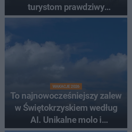
turystom prawdziwy
rollercoaster
WAKACJE 2026
To najnowocześniejszy zalew
w Świętokrzyskiem według
AI. Unikalne molo i
promenada