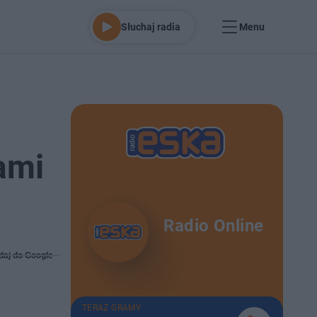
Słuchaj radia
Menu
ami
Radio Online
daj do Google
TERAZ GRAMY