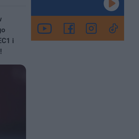
w
go
EC1 i
!