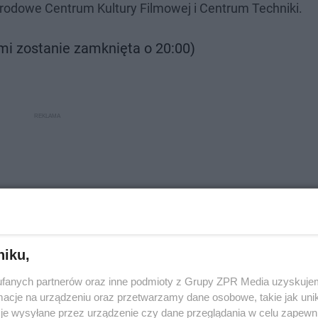
arodowe Centrum Kultury Filmowej i Centrum Techniki.
mi zostanie zamknięta o 20:00)
niku,
fanych partnerów oraz inne podmioty z Grupy ZPR Media uzyskujem
cje na urządzeniu oraz przetwarzamy dane osobowe, takie jak unika
je wysyłane przez urządzenie czy dane przeglądania w celu zapewn