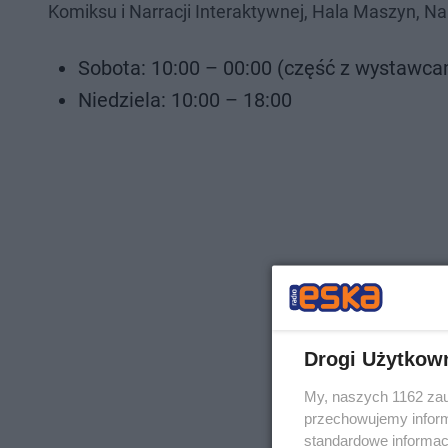
Komiksu i Narracji Interaktywnej, Hala Maszyn, N
Sobota: 10:00 – 00:00 (część z wystawca
Niedziela: 10:00 – 18:00
Drogi Użytkow
My, naszych 1162 zau
przechowujemy informa
standardowe informac