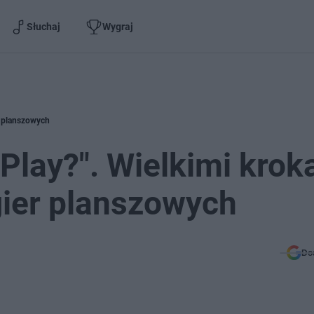
Słuchaj
Wygraj
er planszowych
 Play?". Wielkimi krok
 gier planszowych
Do