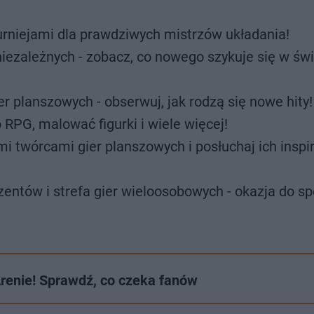
urniejami dla prawdziwych mistrzów układania!
ezależnych - zobacz, co nowego szykuje się w świ
 planszowych - obserwuj, jak rodzą się nowe hity!
PG, malować figurki i wiele więcej!
i twórcami gier planszowych i posłuchaj ich inspi
ntów i strefa gier wieloosobowych - okazja do sp
Arenie! Sprawdź, co czeka fanów