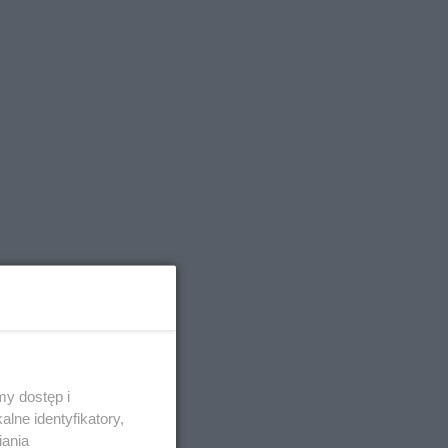
y dostęp i
lne identyfikatory,
iania