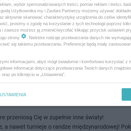
klam, wybór spersonalizowanych treści, pomiar reklam i treści, bad
i: Planszówkowych Astronautów, Kosmicznego Stowarzys
 zgodą Użytkownika my i Zaufani Partnerzy możemy używać dokład
az aktywnie skanować charakterystykę urządzenia do celów identyfi
w z grami planszowymi i EC1.
ść, prosimy o zgodę na korzystanie z tych technologii poprzez klikn
a i zawsze możesz ją zmienić/wycofać klikając przycisk ustawień pr
rakcje przygotowano?
ogu strony
. Niektóre rodzaje przetwarzania danych nie wymagaj
iwić się takiemu przetwarzaniu. Preferencje będą miały zastosowanie
szymi informacjami, abyś mógł świadomie i komfortowo korzystać z
gółowe informacje dotyczące przetwarzania Twoich danych znajdzi
oannie Kołaczkowskiej. "Darzymy ją
s
oraz po kliknięciu w „Ustawienia”.
USTAWIENIA
nia w gamesroomie, w tym specjalna strefa dla
óre przeniosą Cię w zupełnie inne światy!
, a nawet turnieje o randze międzynarodowej! Pok