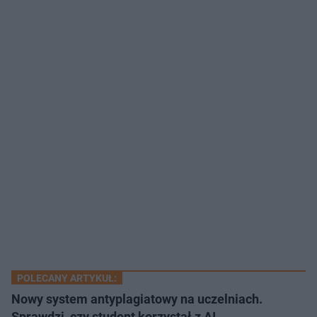
POLECANY ARTYKUŁ:
Nowy system antyplagiatowy na uczelniach.
Sprawdzi, czy student korzystał z AI