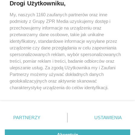
Drogi Użytkowniku,
My, naszych 1160 zaufanych partnerów oraz inne
Żaden utwór zamieszczony w serwisie nie może być powielany i
podmioty z Grupy ZPR Media uzyskujemy dostęp i
rozpowszechniany lub dalej rozpowszechniany w jakikolwiek sposób (w
przechowujemy informacje na urządzeniu oraz
tym także elektroniczny lub mechaniczny) na jakimkolwiek polu
eksploatacji w jakiejkolwiek formie, włącznie z umieszczaniem w
przetwarzamy dane osobowe, takie jak unikalne
Internecie bez pisemnej zgody właściciela praw. Jakiekolwiek użycie lub
identyfikatory, standardowe informacje wysyłane przez
wykorzystanie utworów w całości lub w części z naruszeniem prawa,
tzn. bez właściwej zgody, jest zabronione pod groźbą kary i może być
urządzenie czy dane przeglądania w celu zapewniania
ścigane prawnie.
spersonalizowanych reklam, wybór spersonalizowanych
treści, pomiar reklam i treści, badanie odbiorców oraz
ulepszanie usług. Za zgodą Użytkownika my i Zaufani
Partnerzy możemy używać dokładnych danych
geolokalizacyjnych oraz aktywnie skanować
charakterystykę urządzenia do celów identyfikacji.
Ponieważ cenimy Twoją prywatność, prosimy o zgodę na
O nas
korzystanie z tych technologii poprzez kliknięcie
Informacje prawne
„Akceptuję”. Zgoda jest dobrowolna i zawsze możesz ją
zmienić/wycofać klikając przycisk ustawień prywatności
PARTNERZY
USTAWIENIA
Nasze serwisy
znajdujący się w lewym dolnym rogu strony
. Niektóre
rodzaje przetwarzania danych nie wymagają zgody
© 2026 Grupa ZPR Media
Akceptuję
użytkownika, ale masz prawo sprzeciwić się takiemu