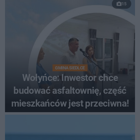
15
wybrzeża
GMINA SIEDLCE
Wołyńce: Inwestor chce
budować asfaltownię, część
mieszkańców jest przeciwna!