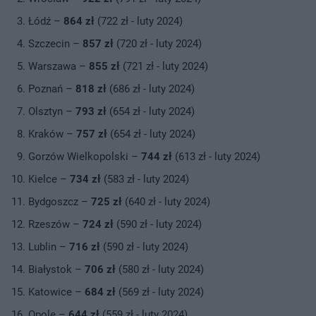
Łódź –
864 zł
(722 zł - luty 2024)
Szczecin –
857 zł
(720 zł - luty 2024)
Warszawa –
855 zł
(721 zł - luty 2024)
Poznań –
818 zł
(686 zł - luty 2024)
Olsztyn –
793 zł
(654 zł - luty 2024)
Kraków –
757 zł
(654 zł - luty 2024)
Gorzów Wielkopolski –
744 zł
(613 zł - luty 2024)
Kielce –
734 zł
(583 zł - luty 2024)
Bydgoszcz –
725 zł
(640 zł - luty 2024)
Rzeszów –
724 zł
(590 zł - luty 2024)
Lublin –
716 zł
(590 zł - luty 2024)
Białystok –
706 zł
(580 zł - luty 2024)
Katowice –
684 zł
(569 zł - luty 2024)
Opole –
644 zł
(559 zł - luty 2024)