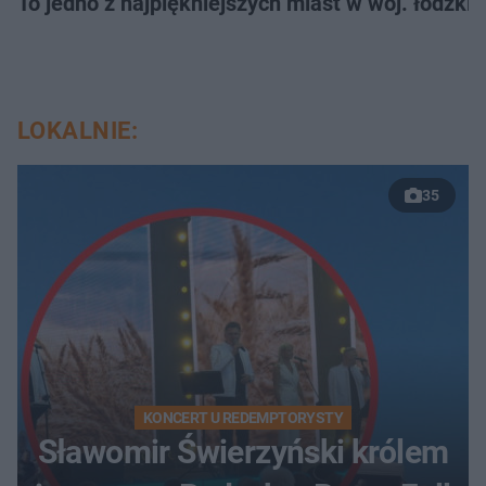
To jedno z najpiękniejszych miast w woj. łódzk
LOKALNIE:
35
KONCERT U REDEMPTORYSTY
Sławomir Świerzyński królem