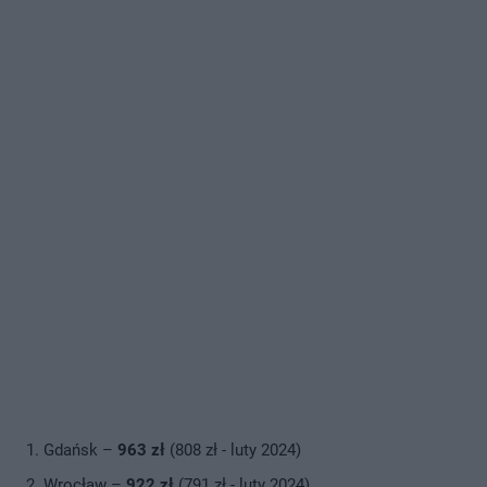
Gdańsk –
963 zł
(808 zł - luty 2024)
Wrocław –
922 zł
(791 zł - luty 2024)