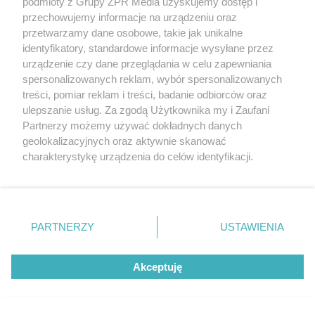
podmioty z Grupy ZPR Media uzyskujemy dostęp i
przechowujemy informacje na urządzeniu oraz
przetwarzamy dane osobowe, takie jak unikalne
identyfikatory, standardowe informacje wysyłane przez
urządzenie czy dane przeglądania w celu zapewniania
spersonalizowanych reklam, wybór spersonalizowanych
treści, pomiar reklam i treści, badanie odbiorców oraz
ulepszanie usług. Za zgodą Użytkownika my i Zaufani
Żaden utwór zamieszczony w serwisie nie może być powielany i
Partnerzy możemy używać dokładnych danych
rozpowszechniany lub dalej rozpowszechniany w jakikolwiek sposób (w
tym także elektroniczny lub mechaniczny) na jakimkolwiek polu
geolokalizacyjnych oraz aktywnie skanować
eksploatacji w jakiejkolwiek formie, włącznie z umieszczaniem w
charakterystykę urządzenia do celów identyfikacji.
Internecie bez pisemnej zgody właściciela praw. Jakiekolwiek użycie lub
wykorzystanie utworów w całości lub w części z naruszeniem prawa,
Ponieważ cenimy Twoją prywatność, prosimy o zgodę na
tzn. bez właściwej zgody, jest zabronione pod groźbą kary i może być
korzystanie z tych technologii poprzez kliknięcie
ścigane prawnie.
„Akceptuję”. Zgoda jest dobrowolna i zawsze możesz ją
zmienić/wycofać klikając przycisk ustawień prywatności
PARTNERZY
USTAWIENIA
znajdujący się w lewym dolnym rogu strony
. Niektóre
rodzaje przetwarzania danych nie wymagają zgody
Akceptuję
użytkownika, ale masz prawo sprzeciwić się takiemu
przetwarzaniu. Preferencje będą miały zastosowanie tylko
O nas
na tej witrynie.