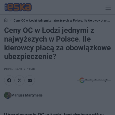
Ceny OC w Łodzi jednymi z najwyższych w Polsce. Ile kierowcy płacą za
obowiązkowe ubezpieczenie?
Ceny OC w Łodzi jednymi z
najwyższych w Polsce. Ile
kierowcy płacą za obowiązkowe
ubezpieczenie?
2025-03-11
11:36
Dodaj do Google
Mariusz Martynelis
Ubezpieczenie OC w Łodzi jest droższe niż w