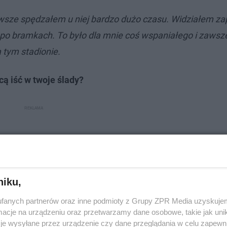
awsze spędzałem u niej bardzo dużo czasu. Widziałem z
ię po bramkach. To było dla mnie coś wspaniałego i zawsz
tym stadionie.
cą iść w twoje ślady?
niku,
fanych partnerów oraz inne podmioty z Grupy ZPR Media uzyskujem
cje na urządzeniu oraz przetwarzamy dane osobowe, takie jak unika
je wysyłane przez urządzenie czy dane przeglądania w celu zapewn