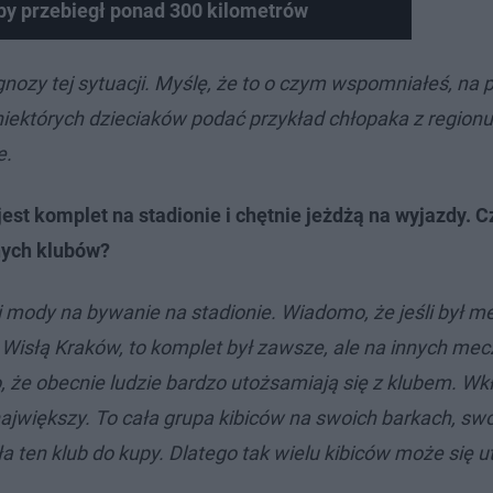
by przebiegł ponad 300 kilometrów
gnozy tej sytuacji. Myślę, że to o czym wspomniałeś, n
niektórych dzieciaków podać przykład chłopaka z region
e.
est komplet na stadionie i chętnie jeżdżą na wyjazdy. C
nych klubów?
 mody na bywanie na stadionie. Wiadomo, że jeśli był m
 Wisłą Kraków, to komplet był zawsze, ale na innych mec
to, że obecnie ludzie bardzo utożsamiają się z klubem. Wk
jwiększy. To cała grupa kibiców na swoich barkach, sw
a ten klub do kupy. Dlatego tak wielu kibiców może się 