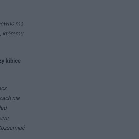
a pewno ma
u, któremu
zy kibice
ecz
zach nie
ład
oimi
utożsamiać