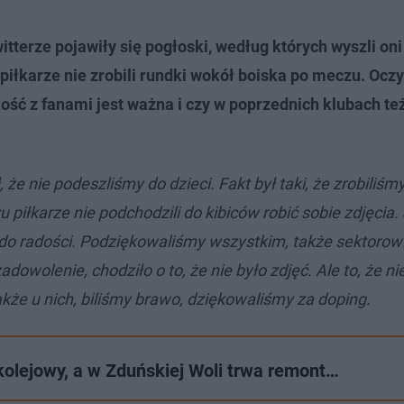
itterze pojawiły się pogłoski, według których wyszli oni
piłkarze nie zrobili rundki wokół boiska po meczu. Ocz
ść z fanami jest ważna i czy w poprzednich klubach też
że nie podeszliśmy do dzieci. Fakt był taki, że zrobiliśm
iłkarze nie podchodzili do kibiców robić sobie zdjęcia. 
do radości. Podziękowaliśmy wszystkim, także sektorow
wolenie, chodziło o to, że nie było zdjęć. Ale to, że ni
kże u nich, biliśmy brawo, dziękowaliśmy za doping.
olejowy, a w Zduńskiej Woli trwa remont…