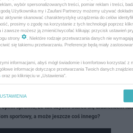
klam, wybór spersonalizowanych treści, pomiar reklam i treści, bad
 zgodą Użytkownika my i Zaufani Partnerzy możemy używać dokład
az aktywnie skanować charakterystykę urządzenia do celów identyfi
 pracujemy. Oczywiście jest to bardzo trudne i niestety 
ść, prosimy o zgodę na korzystanie z tych technologii poprzez klikn
a i zawsze możesz ją zmienić/wycofać klikając przycisk ustawień pr
yli dobrzy, ale po drodze nie koncentrowali się wystarcz
ogu strony
. Niektóre rodzaje przetwarzania danych nie wymagaj
znajomymi, a jak się chce grać zawodowo to sport musi b
iwić się takiemu przetwarzaniu. Preferencje będą miały zastosowanie
szymi informacjami, abyś mógł świadomie i komfortowo korzystać z
gółowe informacje dotyczące przetwarzania Twoich danych znajdzi
warszawskim. Uroczystości w Centrum Mark…
s
oraz po kliknięciu w „Ustawienia”.
USTAWIENIA
 miejsce przyszły tłumy. Kolejka ciągnęła się jeszcze
 opinii sprawia, że tak szybko stałeś się ulubieńcem fa
oziom sportowy, a może jeszcze coś innego?