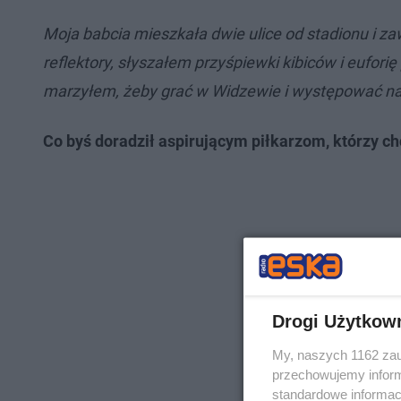
Moja babcia mieszkała dwie ulice od stadionu i z
reflektory, słyszałem przyśpiewki kibiców i eufor
marzyłem, żeby grać w Widzewie i występować na 
Co byś doradził aspirującym piłkarzom, którzy ch
Drogi Użytkow
My, naszych 1162 zau
przechowujemy informa
standardowe informac