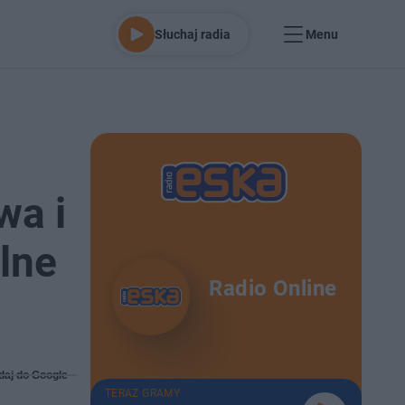
Słuchaj radia
Menu
wa i
alne
Radio Online
daj do Google
TERAZ GRAMY