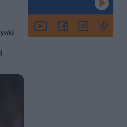
rywki
j