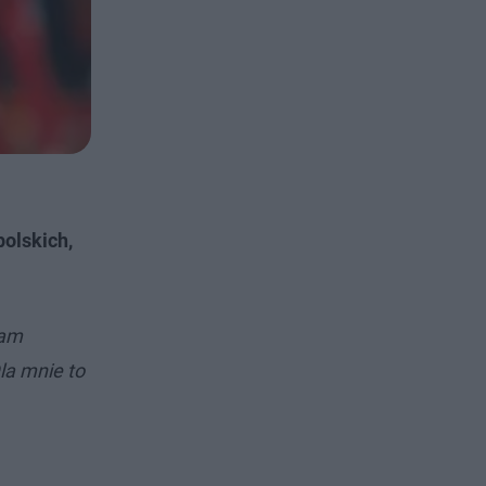
polskich,
mam
la mnie to