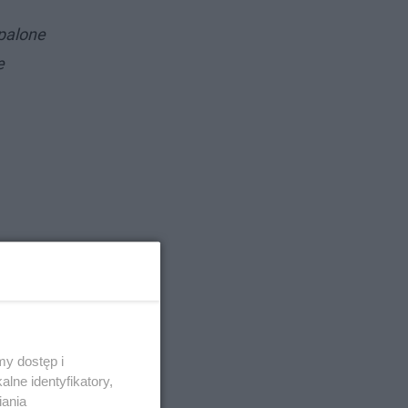
apalone
e
y dostęp i
lne identyfikatory,
iania