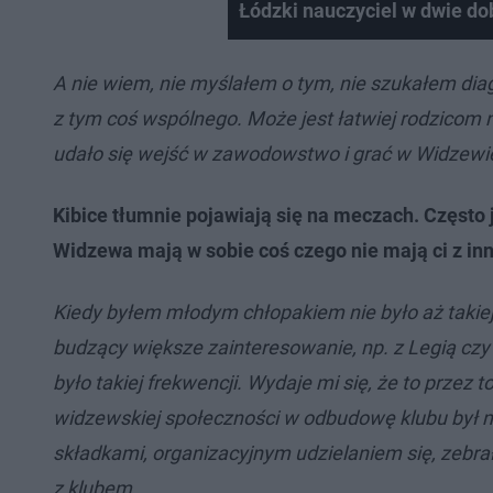
Łódzki nauczyciel w dwie do
A nie wiem, nie myślałem o tym, nie szukałem dia
z tym coś wspólnego. Może jest łatwiej rodzicom 
udało się wejść w zawodowstwo i grać w Widzewi
Kibice tłumnie pojawiają się na meczach. Często j
Widzewa mają w sobie coś czego nie mają ci z in
Kiedy byłem młodym chłopakiem nie było aż takiej
budzący większe zainteresowanie, np. z Legią czy
było takiej frekwencji. Wydaje mi się, że to przez 
widzewskiej społeczności w odbudowę klubu był na
składkami, organizacyjnym udzielaniem się, zebrał
z klubem.