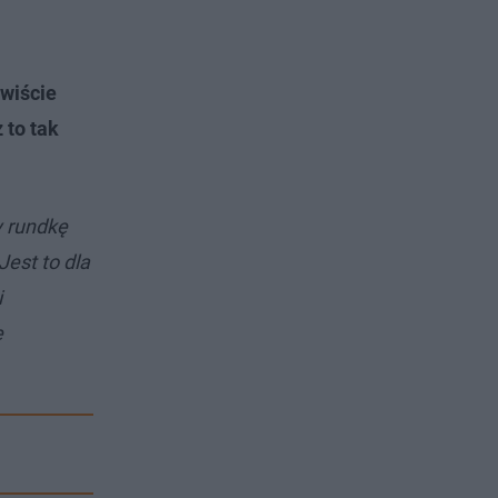
ywiście
 to tak
y rundkę
Jest to dla
i
e