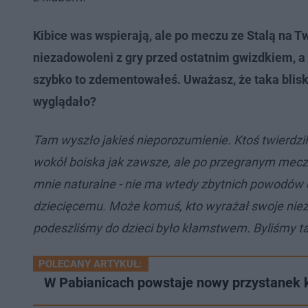
Kibice was wspierają, ale po meczu ze Stalą na Tw
niezadowoleni z gry przed ostatnim gwizdkiem, a 
szybko to zdementowałeś. Uważasz, że taka blisko
wyglądało?
Tam wyszło jakieś nieporozumienie. Ktoś twierdził, 
wokół boiska jak zawsze, ale po przegranym meczu p
mnie naturalne - nie ma wtedy zbytnich powodów 
dziecięcemu. Może komuś, kto wyrażał swoje niezado
podeszliśmy do dzieci było kłamstwem. Byliśmy ta
POLECANY ARTYKUŁ:
W Pabianicach powstaje nowy przystanek k