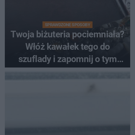
SPRAWDZONE SPOSOBY
Twoja biżuteria pociemniała?
Włóż kawałek tego do
szuflady i zapomnij o tym
problemie. Sposób na
pociemniałą biżuterię