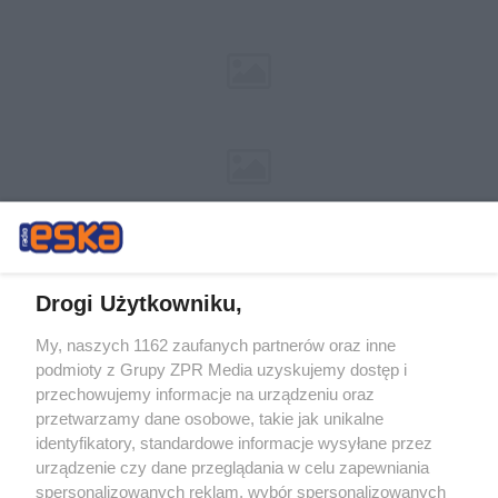
Drogi Użytkowniku,
My, naszych 1162 zaufanych partnerów oraz inne
Żaden utwór zamieszczony w serwisie nie może być powielany i
podmioty z Grupy ZPR Media uzyskujemy dostęp i
rozpowszechniany lub dalej rozpowszechniany w jakikolwiek sposób (w
tym także elektroniczny lub mechaniczny) na jakimkolwiek polu
przechowujemy informacje na urządzeniu oraz
eksploatacji w jakiejkolwiek formie, włącznie z umieszczaniem w
przetwarzamy dane osobowe, takie jak unikalne
Internecie bez pisemnej zgody właściciela praw. Jakiekolwiek użycie lub
identyfikatory, standardowe informacje wysyłane przez
wykorzystanie utworów w całości lub w części z naruszeniem prawa,
tzn. bez właściwej zgody, jest zabronione pod groźbą kary i może być
urządzenie czy dane przeglądania w celu zapewniania
ścigane prawnie.
spersonalizowanych reklam, wybór spersonalizowanych