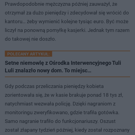
Prawdopodobnie mężczyzna później zauważył, że
otrzymał za dużo pieniędzy i zdecydował się wrócić do
kantoru… żeby wymienić kolejne tysiąc euro. Być może
liczył na ponowną pomyłkę kasjerki. Jednak tym razem
do takowej nie doszło.
POLECANY ARTYKUŁ:
Setne niemowlę z Ośrodka Interwencyjnego Tuli
Luli znalazło nowy dom. To miejsc…
Gdy podczas przeliczania pieniędzy kobieta
zorientowała się, że w kasie brakuje ponad 18 tys zł,
natychmiast wezwała policję. Dzięki nagraniom z
monitoringu zweryfikowano, gdzie trafiła gotówka.
Samo nagranie trafiło do funkcjonariuszy. Oszust
został złapany tydzień później, kiedy został rozpoznany