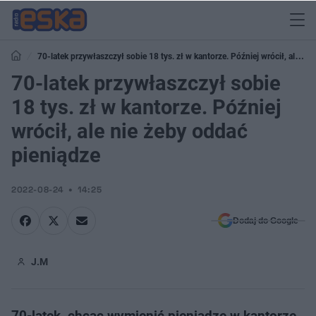
70-latek przywłaszczył sobie 18 tys. zł w kantorze. Później wrócił, ale nie
żeby oddać pieniądze
70-latek przywłaszczył sobie
18 tys. zł w kantorze. Później
wrócił, ale nie żeby oddać
pieniądze
2022-08-24
14:25
Dodaj do Google
J.M
70-latek, chcąc wymienić pieniądze w kantorze,