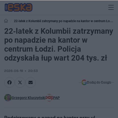
22‑latek z Kolumbii zatrzymany po napadzie na kantor w centrum Łodzi.
Policja odzyskała łup wart 204 tys. zł
22‑latek z Kolumbii zatrzymany
po napadzie na kantor w
centrum Łodzi. Policja
odzyskała łup wart 204 tys. zł
2026-06-19
20:53
Dodaj do Google
Grzegorz Kluczyński
PAP
Podejrzewany o napad na kantor przy ul.