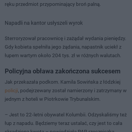
ręku przedmiot przypominający broń palną.
Napadli na kantor usłyszeli wyrok
Sterroryzował pracownicę i zażądał wydania pieniędzy.
Gdy kobieta spełniła jego żądania, napastnik uciekł z
łupem wartym około 204 tys. zł w różnych walutach.
Policyjna obława zakończona sukcesem
Jak przekazała podkom. Kamila Sowińska z łódzkiej
policji
, podejrzewany został namierzony i zatrzymany w
jednym z hoteli w Piotrkowie Trybunalskim.
– Jest to 22‑letni obywatel Kolumbii. Odzyskaliśmy też
łup z napadu. Będziemy teraz ustalać, czy jest to cała
skradziona kwota – powiedziała PAP rzeczniczka.