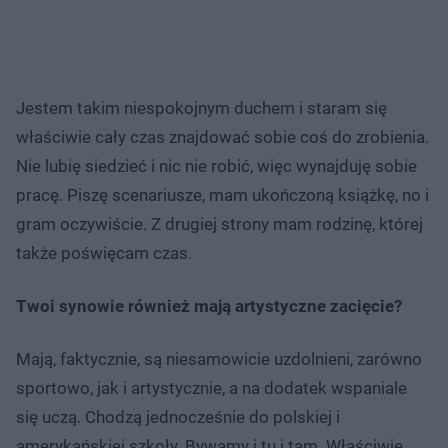
Jestem takim niespokojnym duchem i staram się
właściwie cały czas znajdować sobie coś do zrobienia.
Nie lubię siedzieć i nic nie robić, więc wynajduję sobie
pracę. Piszę scenariusze, mam ukończoną książkę, no i
gram oczywiście. Z drugiej strony mam rodzinę, której
także poświęcam czas.
Twoi synowie również mają artystyczne zacięcie?
Mają, faktycznie, są niesamowicie uzdolnieni, zarówno
sportowo, jak i artystycznie, a na dodatek wspaniale
się uczą. Chodzą jednocześnie do polskiej i
amerykańskiej szkoły. Bywamy i tu i tam. Właściwie,