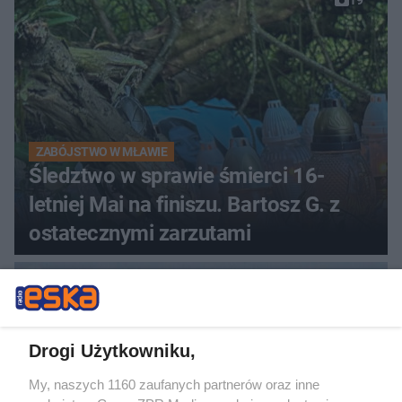
19
ZABÓJSTWO W MŁAWIE
Śledztwo w sprawie śmierci 16-
letniej Mai na finiszu. Bartosz G. z
ostatecznymi zarzutami
Drogi Użytkowniku,
My, naszych 1160 zaufanych partnerów oraz inne