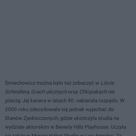
Śmiechowicz można było też zobaczyć w
Liście
Schindlera
,
Grach ulicznych
oraz
Chłopakach nie
płaczą
. Jej kariera w latach 90. nabierała rozpędu. W
2000 roku zdecydowała się jednak wyjechać do
Stanów Zjednoczonych, gdzie ukończyła studia na
wydziale aktorskim w Beverly Hills Playhouse. Uczyła
się także w Margie Haber Studio w Los Angeles. Za