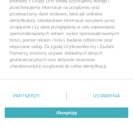
podmioty z Grupy ZPR Media uzyskujemy dostęp i
przechowujemy informacje na urządzeniu oraz
INTERWENCJA POLICJI
przetwarzamy dane osobowe, takie jak unikalne
Turystka dokonała niebezpiecznego
identyfikatory, standardowe informacje wysyłane przez
urządzenie czy dane przeglądania w celu zapewniania
okrycia na plaży w Ustce. Policja
spersonalizowanych reklam, wybór spersonalizowanych
musiała zamknąć odcinek wybrzeża
treści, pomiar reklam i treści, badanie odbiorców oraz
ulepszanie usług. Za zgodą Użytkownika my i Zaufani
Partnerzy możemy używać dokładnych danych
15
geolokalizacyjnych oraz aktywnie skanować
charakterystykę urządzenia do celów identyfikacji.
Ponieważ cenimy Twoją prywatność, prosimy o zgodę na
korzystanie z tych technologii poprzez kliknięcie
„Akceptuję”. Zgoda jest dobrowolna i zawsze możesz ją
zmienić/wycofać klikając przycisk ustawień prywatności
PARTNERZY
USTAWIENIA
znajdujący się w lewym dolnym rogu strony
. Niektóre
rodzaje przetwarzania danych nie wymagają zgody
GMINA SIEDLCE
Akceptuję
użytkownika, ale masz prawo sprzeciwić się takiemu
Wołyńce: Inwestor chce budować
przetwarzaniu. Preferencje będą miały zastosowanie tylko
asfaltownię, część mieszkańców jest
na tej witrynie.