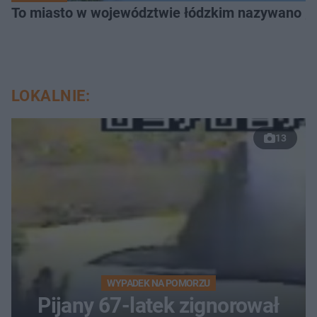
To miasto w województwie łódzkim nazywano „
LOKALNIE:
13
WYPADEK NA POMORZU
Pijany 67-latek zignorował