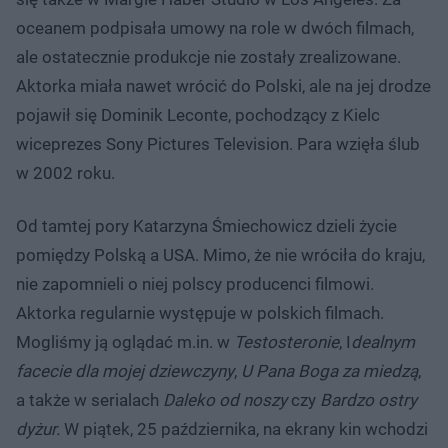
oceanem podpisała umowy na role w dwóch filmach,
ale ostatecznie produkcje nie zostały zrealizowane.
Aktorka miała nawet wrócić do Polski, ale na jej drodze
pojawił się Dominik Leconte, pochodzący z Kielc
wiceprezes Sony Pictures Television. Para wzięła ślub
w 2002 roku.
Od tamtej pory Katarzyna Śmiechowicz dzieli życie
pomiędzy Polską a USA. Mimo, że nie wróciła do kraju,
nie zapomnieli o niej polscy producenci filmowi.
Aktorka regularnie występuje w polskich filmach.
Mogliśmy ją oglądać m.in. w
Testosteronie
, I
dealnym
facecie dla mojej dziewczyny
,
U Pana Boga za miedzą
,
a także w serialach
Daleko od noszy
czy
Bardzo ostry
dyżur.
W piątek, 25 października, na ekrany kin wchodzi