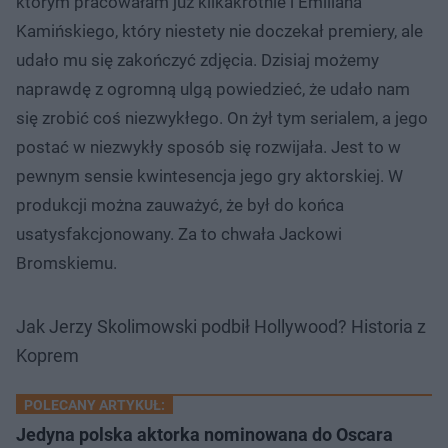
którym pracowałam już kilkakrotnie i Emiliana
Kamińskiego, który niestety nie doczekał premiery, ale
udało mu się zakończyć zdjęcia. Dzisiaj możemy
naprawdę z ogromną ulgą powiedzieć, że udało nam
się zrobić coś niezwykłego. On żył tym serialem, a jego
postać w niezwykły sposób się rozwijała. Jest to w
pewnym sensie kwintesencja jego gry aktorskiej. W
produkcji można zauważyć, że był do końca
usatysfakcjonowany. Za to chwała Jackowi
Bromskiemu.
Jak Jerzy Skolimowski podbił Hollywood? Historia z
Koprem
POLECANY ARTYKUŁ:
Jedyna polska aktorka nominowana do Oscara