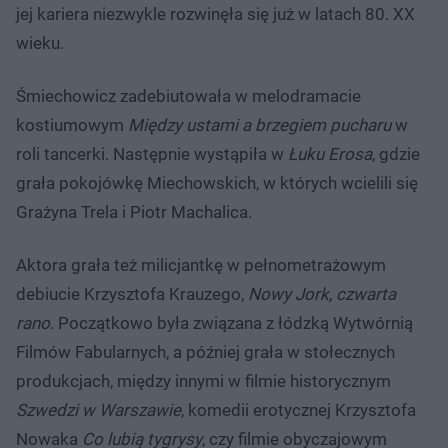
jej kariera niezwykle rozwinęła się już w latach 80. XX
wieku.
Śmiechowicz zadebiutowała w melodramacie
kostiumowym
Między ustami a brzegiem pucharu
w
roli tancerki. Następnie wystąpiła w
Łuku Erosa
, gdzie
grała pokojówkę Miechowskich, w których wcielili się
Grażyna Trela i Piotr Machalica.
Aktora grała też milicjantkę w pełnometrażowym
debiucie Krzysztofa Krauzego,
Nowy Jork, czwarta
rano
. Początkowo była związana z łódzką Wytwórnią
Filmów Fabularnych, a później grała w stołecznych
produkcjach, między innymi w filmie historycznym
Szwedzi w Warszawie
, komedii erotycznej Krzysztofa
Nowaka
Co lubią tygrysy
, czy filmie obyczajowym