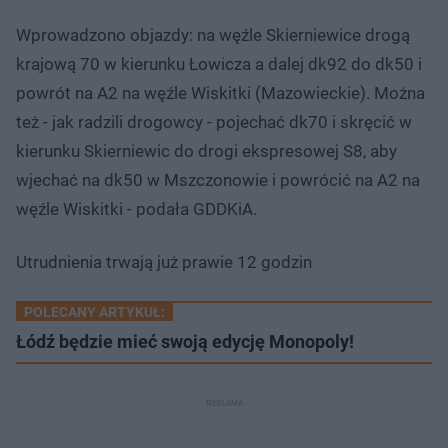
Wprowadzono objazdy: na węźle Skierniewice drogą
krajową 70 w kierunku Łowicza a dalej dk92 do dk50 i
powrót na A2 na węźle Wiskitki (Mazowieckie). Można
też - jak radzili drogowcy - pojechać dk70 i skręcić w
kierunku Skierniewic do drogi ekspresowej S8, aby
wjechać na dk50 w Mszczonowie i powrócić na A2 na
węźle Wiskitki - podała GDDKiA.
Utrudnienia trwają już prawie 12 godzin
POLECANY ARTYKUŁ:
Łódź będzie mieć swoją edycję Monopoly!