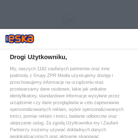
Drogi Użytkowniku,
My, naszych 1162 zaufanych partnerów oraz inne
Żaden utwór zamieszczony w serwisie nie może być powielany i
podmioty z Grupy ZPR Media uzyskujemy dostęp i
rozpowszechniany lub dalej rozpowszechniany w jakikolwiek sposób (w
tym także elektroniczny lub mechaniczny) na jakimkolwiek polu
przechowujemy informacje na urządzeniu oraz
eksploatacji w jakiejkolwiek formie, włącznie z umieszczaniem w
przetwarzamy dane osobowe, takie jak unikalne
Internecie bez pisemnej zgody właściciela praw. Jakiekolwiek użycie lub
identyfikatory, standardowe informacje wysyłane przez
wykorzystanie utworów w całości lub w części z naruszeniem prawa,
tzn. bez właściwej zgody, jest zabronione pod groźbą kary i może być
urządzenie czy dane przeglądania w celu zapewniania
ścigane prawnie.
spersonalizowanych reklam, wybór spersonalizowanych
treści, pomiar reklam i treści, badanie odbiorców oraz
ulepszanie usług. Za zgodą Użytkownika my i Zaufani
Partnerzy możemy używać dokładnych danych
geolokalizacyjnych oraz aktywnie skanować