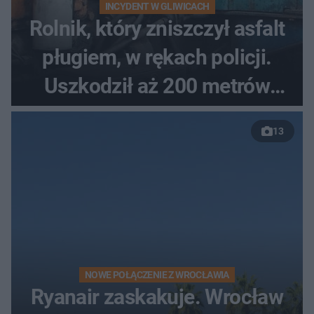
INCYDENT W GLIWICACH
Rolnik, który zniszczył asfalt
pługiem, w rękach policji.
Uszkodził aż 200 metrów
nowej drogi
13
NOWE POŁĄCZENIE Z WROCŁAWIA
Ryanair zaskakuje. Wrocław