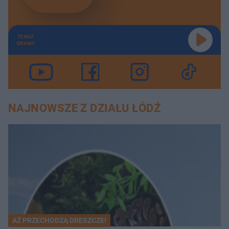
TERAZ
GRAMY
NAJNOWSZE Z DZIAŁU ŁÓDŹ
AŻ PRZECHODZĄ DRESZCZE!