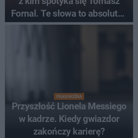
z kim spotyka się Tomasz
Fornal. Te słowa to absolutny
hit
PIŁKA NOŻNA
Przyszłość Lionela Messiego
w kadrze. Kiedy gwiazdor
zakończy karierę?