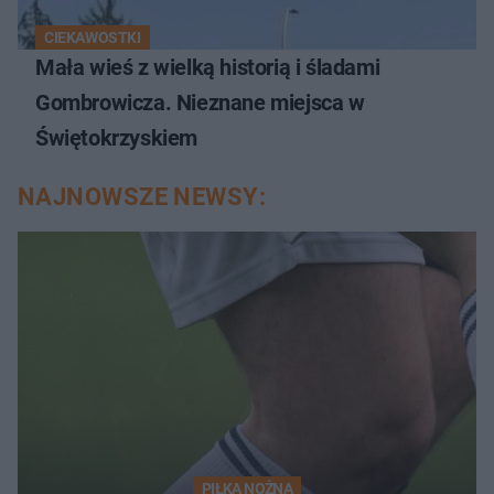
CIEKAWOSTKI
Mała wieś z wielką historią i śladami
Gombrowicza. Nieznane miejsca w
Świętokrzyskiem
NAJNOWSZE NEWSY:
PIŁKA NOŻNA