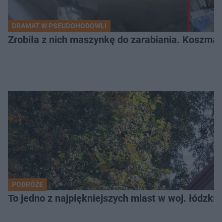
DRAMAT W PSEUDOHODOWLI
Zrobiła z nich maszynkę do zarabiania. Koszmar
PODRÓŻE
To jedno z najpiękniejszych miast w woj. łódzk