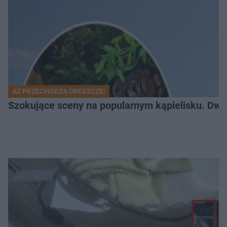
AŻ PRZECHODZĄ DRESZCZE!
Szokujące sceny na popularnym kąpielisku. Dwa p