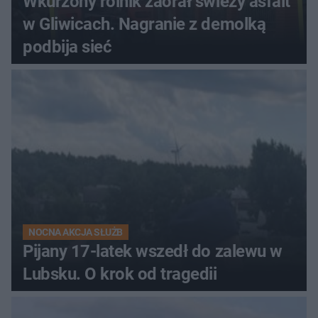
Wkurzony rolnik zaorał świeży asfalt
w Gliwicach. Nagranie z demolką
podbija sieć
NOCNA AKCJA SŁUŻB
Pijany 17-latek wszedł do zalewu w
Lubsku. O krok od tragedii